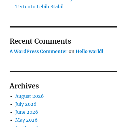
Tertentu Lebih Stabil
Recent Comments
A WordPress Commenter
on
Hello world!
Archives
August 2026
July 2026
June 2026
May 2026