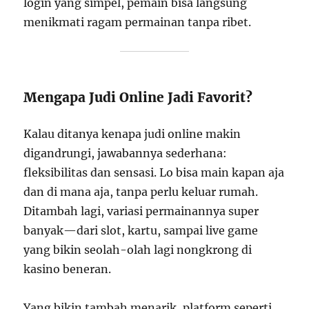
login yang simpel, pemain bisa langsung
menikmati ragam permainan tanpa ribet.
Mengapa Judi Online Jadi Favorit?
Kalau ditanya kenapa judi online makin
digandrungi, jawabannya sederhana:
fleksibilitas dan sensasi. Lo bisa main kapan aja
dan di mana aja, tanpa perlu keluar rumah.
Ditambah lagi, variasi permainannya super
banyak—dari slot, kartu, sampai live game
yang bikin seolah-olah lagi nongkrong di
kasino beneran.
Yang bikin tambah menarik, platform seperti