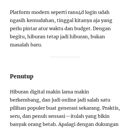
Platform modern seperti rans4d login udah
ngasih kemudahan, tinggal kitanya aja yang
perlu pintar atur waktu dan budget. Dengan
begitu, hiburan tetap jadi hiburan, bukan
masalah baru.
Penutup
Hiburan digital makin lama makin
berkembang, dan judi online jadi salah satu
pilihan populer buat generasi sekarang. Praktis,
seru, dan penuh sensasi—itulah yang bikin
banyak orang betah. Apalagi dengan dukungan