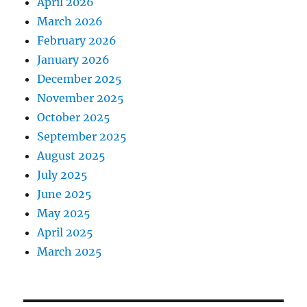
April 2026
March 2026
February 2026
January 2026
December 2025
November 2025
October 2025
September 2025
August 2025
July 2025
June 2025
May 2025
April 2025
March 2025