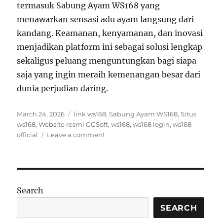
termasuk Sabung Ayam WS168 yang
menawarkan sensasi adu ayam langsung dari
kandang. Keamanan, kenyamanan, dan inovasi
menjadikan platform ini sebagai solusi lengkap
sekaligus peluang menguntungkan bagi siapa
saja yang ingin meraih kemenangan besar dari
dunia perjudian daring.
Posted
Tags
March 24, 2026
link ws168
,
Sabung Ayam WS168
,
Situs
on
ws168
,
Website resmi GGSoft
,
ws168
,
ws168 login
,
ws168
on
official
Leave a comment
Optimalkan
Sabung
Ayam
dengan
Langkah
Search
Profesional
SEARCH