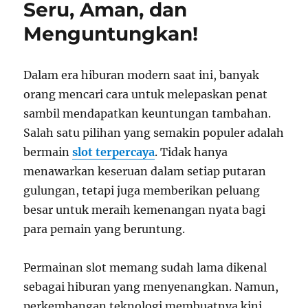
Seru, Aman, dan
Saat
Main
Menguntungkan!
Togel
Online
Hari
Dalam era hiburan modern saat ini, banyak
Ini
orang mencari cara untuk melepaskan penat
sambil mendapatkan keuntungan tambahan.
Salah satu pilihan yang semakin populer adalah
bermain
slot terpercaya
. Tidak hanya
menawarkan keseruan dalam setiap putaran
gulungan, tetapi juga memberikan peluang
besar untuk meraih kemenangan nyata bagi
para pemain yang beruntung.
Permainan slot memang sudah lama dikenal
sebagai hiburan yang menyenangkan. Namun,
perkembangan teknologi membuatnya kini