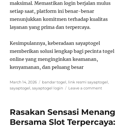
maksimal. Memastikan login berjalan mulus
setiap saat, platform ini benar-benar
menunjukkan komitmen terhadap kualitas
layanan yang prima dan terpercaya.
Kesimpulannya, keberadaan sayaptogel
memberikan solusi lengkap bagi pecinta togel
online yang menginginkan keamanan,
kenyamanan, dan peluang besar
Posted
Tags
March 14, 2026
bandar togel
,
link resmi sayaptogel
,
on
on
sayaptogel
,
sayaptogel login
Leave a comment
Maksimalkan
Profit
di
Rasakan Sensasi Menang
Bandar
Togel
Bersama Slot Terpercaya:
Terbaik