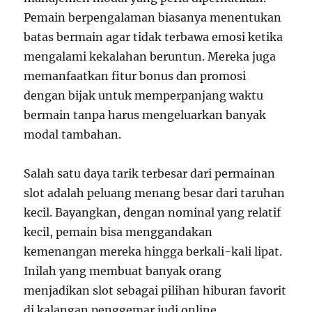
Pemain berpengalaman biasanya menentukan
batas bermain agar tidak terbawa emosi ketika
mengalami kekalahan beruntun. Mereka juga
memanfaatkan fitur bonus dan promosi
dengan bijak untuk memperpanjang waktu
bermain tanpa harus mengeluarkan banyak
modal tambahan.
Salah satu daya tarik terbesar dari permainan
slot adalah peluang menang besar dari taruhan
kecil. Bayangkan, dengan nominal yang relatif
kecil, pemain bisa menggandakan
kemenangan mereka hingga berkali-kali lipat.
Inilah yang membuat banyak orang
menjadikan slot sebagai pilihan hiburan favorit
di kalangan penggemar judi online.