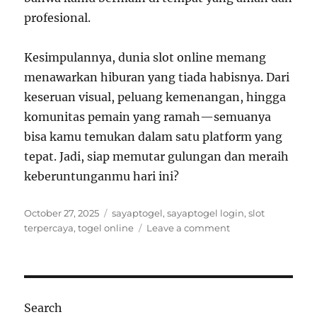
profesional.
Kesimpulannya, dunia slot online memang
menawarkan hiburan yang tiada habisnya. Dari
keseruan visual, peluang kemenangan, hingga
komunitas pemain yang ramah—semuanya
bisa kamu temukan dalam satu platform yang
tepat. Jadi, siap memutar gulungan dan meraih
keberuntunganmu hari ini?
Posted
Tags
October 27, 2025
sayaptogel
,
sayaptogel login
,
slot
on
on
terpercaya
,
togel online
Leave a comment
Rasakan
Sensasi
Menang
Bersama
Slot
Search
Terpercaya: