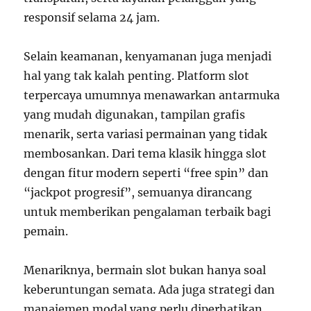
responsif selama 24 jam.
Selain keamanan, kenyamanan juga menjadi
hal yang tak kalah penting. Platform slot
terpercaya umumnya menawarkan antarmuka
yang mudah digunakan, tampilan grafis
menarik, serta variasi permainan yang tidak
membosankan. Dari tema klasik hingga slot
dengan fitur modern seperti “free spin” dan
“jackpot progresif”, semuanya dirancang
untuk memberikan pengalaman terbaik bagi
pemain.
Menariknya, bermain slot bukan hanya soal
keberuntungan semata. Ada juga strategi dan
manajemen modal yang perlu diperhatikan.