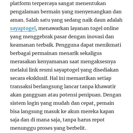
platform terpercaya sangat menentukan
pengalaman bermain yang menyenangkan dan
aman. Salah satu yang sedang naik daun adalah
sayaptogel
, menawarkan layanan togel online
yang menggebrak pasar dengan inovasi dan
keamanan terbaik. Pengguna dapat menikmati
berbagai permainan menarik sekaligus
merasakan kenyamanan saat mengaksesnya
melalui link resmi sayaptogel yang disediakan
secara eksklusif. Hal ini memastikan setiap
transaksi berlangsung lancar tanpa khawatir
akan gangguan atau potensi penipuan. Dengan
sistem login yang mudah dan cepat, pemain
bisa langsung masuk ke akun mereka kapan
saja dan di mana saja, tanpa harus repot
menunggu proses yang berbelit.