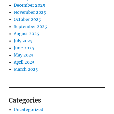
December 2025
November 2025
October 2025
September 2025
August 2025
July 2025
June 2025
May 2025
April 2025
March 2025
Categories
Uncategorized