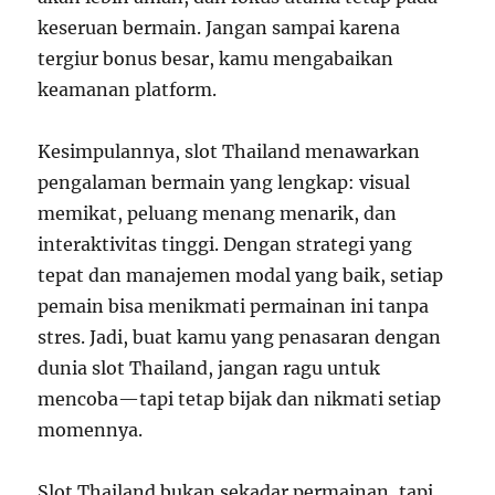
keseruan bermain. Jangan sampai karena
tergiur bonus besar, kamu mengabaikan
keamanan platform.
Kesimpulannya, slot Thailand menawarkan
pengalaman bermain yang lengkap: visual
memikat, peluang menang menarik, dan
interaktivitas tinggi. Dengan strategi yang
tepat dan manajemen modal yang baik, setiap
pemain bisa menikmati permainan ini tanpa
stres. Jadi, buat kamu yang penasaran dengan
dunia slot Thailand, jangan ragu untuk
mencoba—tapi tetap bijak dan nikmati setiap
momennya.
Slot Thailand bukan sekadar permainan, tapi