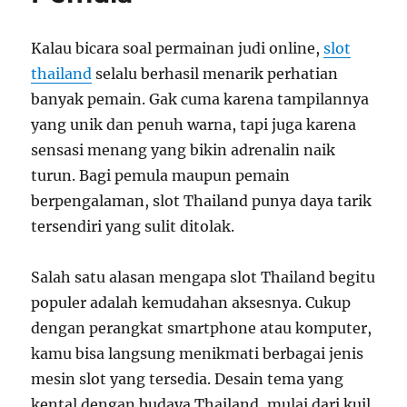
Pemain
Sukses
Kalau bicara soal permainan judi online,
slot
thailand
selalu berhasil menarik perhatian
banyak pemain. Gak cuma karena tampilannya
yang unik dan penuh warna, tapi juga karena
sensasi menang yang bikin adrenalin naik
turun. Bagi pemula maupun pemain
berpengalaman, slot Thailand punya daya tarik
tersendiri yang sulit ditolak.
Salah satu alasan mengapa slot Thailand begitu
populer adalah kemudahan aksesnya. Cukup
dengan perangkat smartphone atau komputer,
kamu bisa langsung menikmati berbagai jenis
mesin slot yang tersedia. Desain tema yang
kental dengan budaya Thailand, mulai dari kuil,