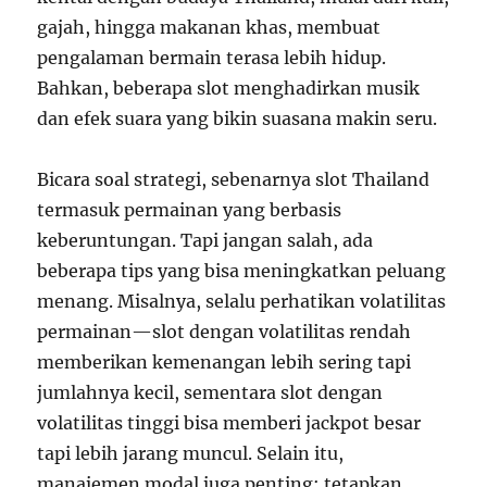
gajah, hingga makanan khas, membuat
pengalaman bermain terasa lebih hidup.
Bahkan, beberapa slot menghadirkan musik
dan efek suara yang bikin suasana makin seru.
Bicara soal strategi, sebenarnya slot Thailand
termasuk permainan yang berbasis
keberuntungan. Tapi jangan salah, ada
beberapa tips yang bisa meningkatkan peluang
menang. Misalnya, selalu perhatikan volatilitas
permainan—slot dengan volatilitas rendah
memberikan kemenangan lebih sering tapi
jumlahnya kecil, sementara slot dengan
volatilitas tinggi bisa memberi jackpot besar
tapi lebih jarang muncul. Selain itu,
manajemen modal juga penting; tetapkan