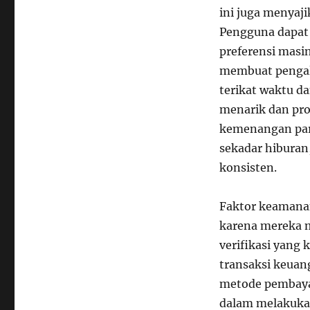
ini juga menyaji
Pengguna dapat 
preferensi masi
membuat pengal
terikat waktu d
menarik dan pr
kemenangan para
sekadar hiburan
konsisten.
Faktor keamanan 
karena mereka m
verifikasi yang 
transaksi keuang
metode pembaya
dalam melakukan