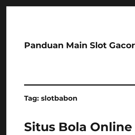
Panduan Main Slot Gaco
Tag:
slotbabon
Situs Bola Online