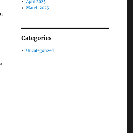
April 2025
March 2025
an
Categories
Uncategorized
a