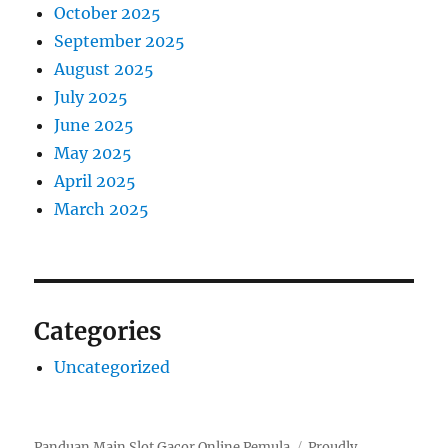
October 2025
September 2025
August 2025
July 2025
June 2025
May 2025
April 2025
March 2025
Categories
Uncategorized
Panduan Main Slot Gacor Online Pemula
Proudly