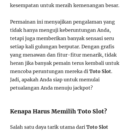
kesempatan untuk meraih kemenangan besar.
Permainan ini menyajikan pengalaman yang
tidak hanya menguji keberuntungan Anda,
tetapi juga memberikan banyak sensasi seru
setiap kali gulungan berputar. Dengan grafis
yang menawan dan fitur-fitur menarik, tidak
heran jika banyak pemain terus kembali untuk
mencoba peruntungan mereka di
Toto Slot
.
Jadi, apakah Anda siap untuk memulai
petualangan Anda menuju jackpot?
Kenapa Harus Memilih Toto Slot?
Salah satu daya tarik utama dari
Toto Slot