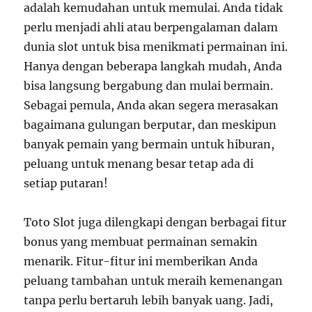
adalah kemudahan untuk memulai. Anda tidak
perlu menjadi ahli atau berpengalaman dalam
dunia slot untuk bisa menikmati permainan ini.
Hanya dengan beberapa langkah mudah, Anda
bisa langsung bergabung dan mulai bermain.
Sebagai pemula, Anda akan segera merasakan
bagaimana gulungan berputar, dan meskipun
banyak pemain yang bermain untuk hiburan,
peluang untuk menang besar tetap ada di
setiap putaran!
Toto Slot juga dilengkapi dengan berbagai fitur
bonus yang membuat permainan semakin
menarik. Fitur-fitur ini memberikan Anda
peluang tambahan untuk meraih kemenangan
tanpa perlu bertaruh lebih banyak uang. Jadi,