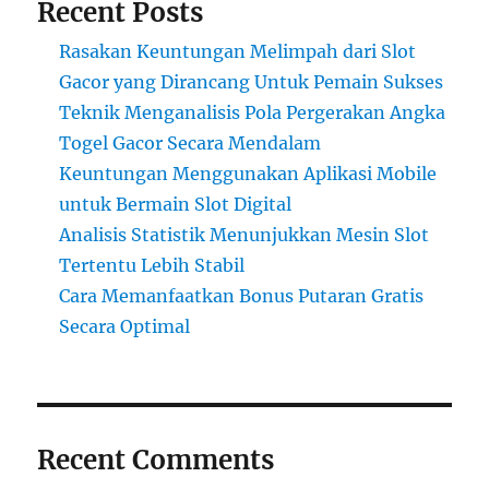
Recent Posts
Rasakan Keuntungan Melimpah dari Slot
Gacor yang Dirancang Untuk Pemain Sukses
Teknik Menganalisis Pola Pergerakan Angka
Togel Gacor Secara Mendalam
Keuntungan Menggunakan Aplikasi Mobile
untuk Bermain Slot Digital
Analisis Statistik Menunjukkan Mesin Slot
Tertentu Lebih Stabil
Cara Memanfaatkan Bonus Putaran Gratis
Secara Optimal
Recent Comments