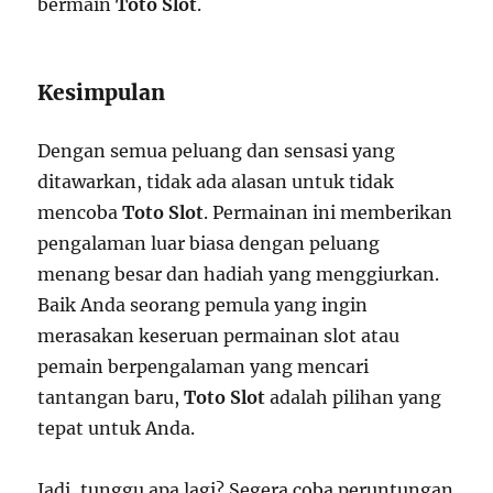
bermain
Toto Slot
.
Kesimpulan
Dengan semua peluang dan sensasi yang
ditawarkan, tidak ada alasan untuk tidak
mencoba
Toto Slot
. Permainan ini memberikan
pengalaman luar biasa dengan peluang
menang besar dan hadiah yang menggiurkan.
Baik Anda seorang pemula yang ingin
merasakan keseruan permainan slot atau
pemain berpengalaman yang mencari
tantangan baru,
Toto Slot
adalah pilihan yang
tepat untuk Anda.
Jadi, tunggu apa lagi? Segera coba peruntungan