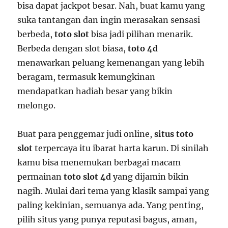
bisa dapat jackpot besar. Nah, buat kamu yang
suka tantangan dan ingin merasakan sensasi
berbeda,
toto slot
bisa jadi pilihan menarik.
Berbeda dengan slot biasa,
toto 4d
menawarkan peluang kemenangan yang lebih
beragam, termasuk kemungkinan
mendapatkan hadiah besar yang bikin
melongo.
Buat para penggemar judi online,
situs toto
slot
terpercaya itu ibarat harta karun. Di sinilah
kamu bisa menemukan berbagai macam
permainan
toto slot 4d
yang dijamin bikin
nagih. Mulai dari tema yang klasik sampai yang
paling kekinian, semuanya ada. Yang penting,
pilih situs yang punya reputasi bagus, aman,