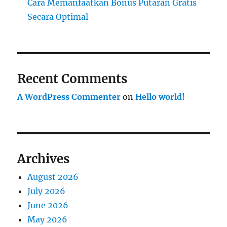
Cara Memanfaatkan Bonus Putaran Gratis
Secara Optimal
Recent Comments
A WordPress Commenter
on
Hello world!
Archives
August 2026
July 2026
June 2026
May 2026