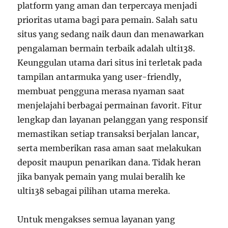
platform yang aman dan terpercaya menjadi
prioritas utama bagi para pemain. Salah satu
situs yang sedang naik daun dan menawarkan
pengalaman bermain terbaik adalah ulti138.
Keunggulan utama dari situs ini terletak pada
tampilan antarmuka yang user-friendly,
membuat pengguna merasa nyaman saat
menjelajahi berbagai permainan favorit. Fitur
lengkap dan layanan pelanggan yang responsif
memastikan setiap transaksi berjalan lancar,
serta memberikan rasa aman saat melakukan
deposit maupun penarikan dana. Tidak heran
jika banyak pemain yang mulai beralih ke
ulti138 sebagai pilihan utama mereka.
Untuk mengakses semua layanan yang