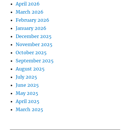
April 2026
March 2026
February 2026
January 2026
December 2025
November 2025
October 2025
September 2025
August 2025
July 2025
June 2025
May 2025
April 2025
March 2025