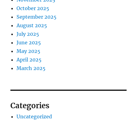
October 2025
September 2025
August 2025
July 2025
June 2025
May 2025
April 2025
March 2025
Categories
Uncategorized