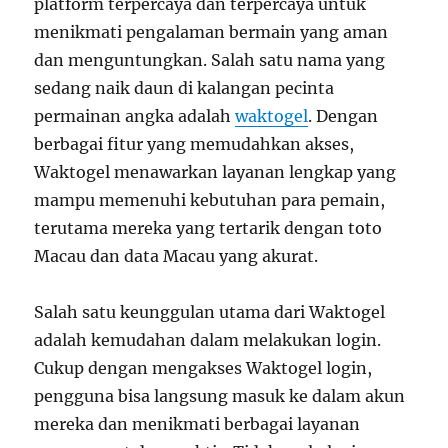
platform terpercaya dan terpercaya untuk
menikmati pengalaman bermain yang aman
dan menguntungkan. Salah satu nama yang
sedang naik daun di kalangan pecinta
permainan angka adalah
waktogel
. Dengan
berbagai fitur yang memudahkan akses,
Waktogel menawarkan layanan lengkap yang
mampu memenuhi kebutuhan para pemain,
terutama mereka yang tertarik dengan toto
Macau dan data Macau yang akurat.
Salah satu keunggulan utama dari Waktogel
adalah kemudahan dalam melakukan login.
Cukup dengan mengakses Waktogel login,
pengguna bisa langsung masuk ke dalam akun
mereka dan menikmati berbagai layanan