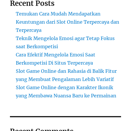
Recent Posts
Temukan Cara Mudah Mendapatkan
Keuntungan dari Slot Online Terpercaya dan
Terpercaya
Teknik Mengelola Emosi agar Tetap Fokus
saat Berkompetisi
Cara Efektif Mengelola Emosi Saat
Berkompetisi Di Situs Terpercaya
Slot Game Online dan Rahasia di Balik Fitur
yang Membuat Pengalaman Lebih Variatif
Slot Game Online dengan Karakter Ikonik
yang Membawa Nuansa Baru ke Permainan