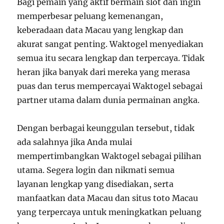
Bagi pemain yang aktif bermain slot dan ingin
memperbesar peluang kemenangan,
keberadaan data Macau yang lengkap dan
akurat sangat penting. Waktogel menyediakan
semua itu secara lengkap dan terpercaya. Tidak
heran jika banyak dari mereka yang merasa
puas dan terus mempercayai Waktogel sebagai
partner utama dalam dunia permainan angka.
Dengan berbagai keunggulan tersebut, tidak
ada salahnya jika Anda mulai
mempertimbangkan Waktogel sebagai pilihan
utama. Segera login dan nikmati semua
layanan lengkap yang disediakan, serta
manfaatkan data Macau dan situs toto Macau
yang terpercaya untuk meningkatkan peluang