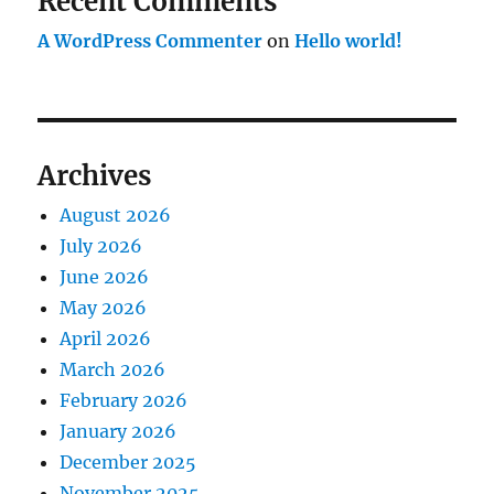
Recent Comments
A WordPress Commenter
on
Hello world!
Archives
August 2026
July 2026
June 2026
May 2026
April 2026
March 2026
February 2026
January 2026
December 2025
November 2025