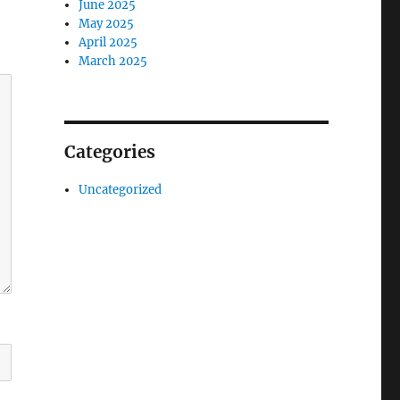
June 2025
May 2025
April 2025
March 2025
Categories
Uncategorized