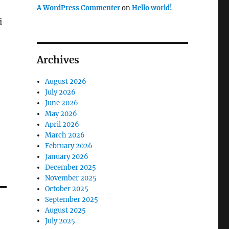
A WordPress Commenter
on
Hello world!
i
Archives
August 2026
July 2026
June 2026
May 2026
April 2026
March 2026
February 2026
January 2026
December 2025
November 2025
October 2025
September 2025
August 2025
July 2025