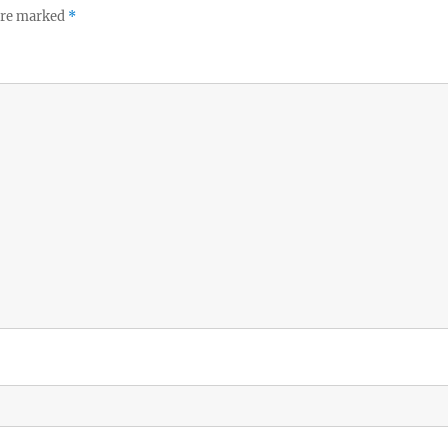
 are marked
*