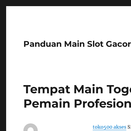
Panduan Main Slot Gaco
Tempat Main Toge
Pemain Profesion
toko500 akses
Si