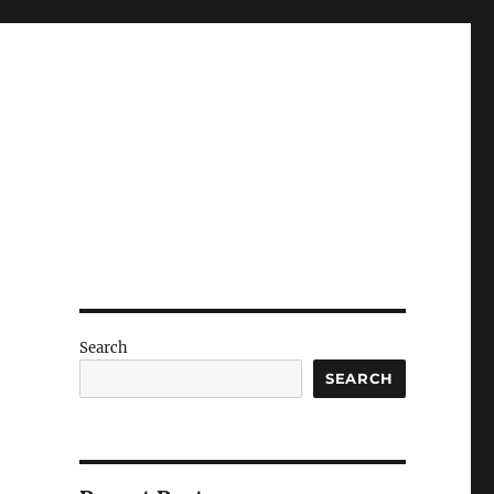
Search
SEARCH