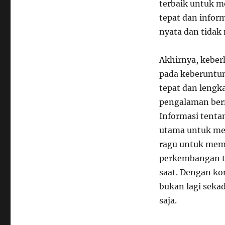
terbaik untuk m
tepat dan infor
nyata dan tidak 
Akhirnya, keber
pada keberuntun
tepat dan lengk
pengalaman ber
Informasi tentan
utama untuk mer
ragu untuk mema
perkembangan t
saat. Dengan ko
bukan lagi seka
saja.