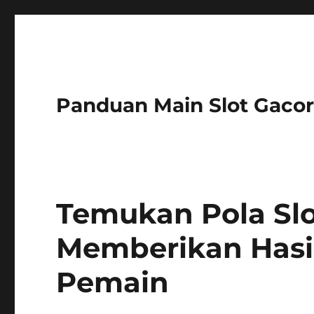
Panduan Main Slot Gaco
Temukan Pola Slo
Memberikan Hasil
Pemain