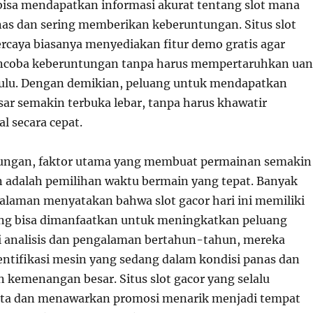
bisa mendapatkan informasi akurat tentang slot mana
as dan sering memberikan keberuntungan. Situs slot
ercaya biasanya menyediakan fitur demo gratis agar
ncoba keberuntungan tanpa harus mempertaruhkan ua
ahulu. Dengan demikian, peluang untuk mendapatkan
r semakin terbuka lebar, tanpa harus khawatir
l secara cepat.
tungan, faktor utama yang membuat permainan semakin
adalah pemilihan waktu bermain yang tepat. Banyak
laman menyatakan bahwa slot gacor hari ini memiliki
ang bisa dimanfaatkan untuk meningkatkan peluang
 analisis dan pengalaman bertahun-tahun, mereka
tifikasi mesin yang sedang dalam kondisi panas dan
 kemenangan besar. Situs slot gacor yang selalu
ta dan menawarkan promosi menarik menjadi tempat