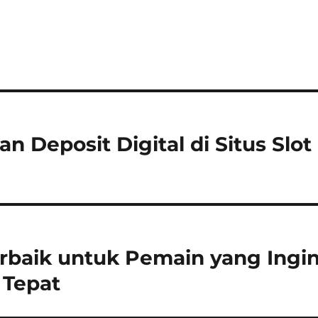
Deposit Digital di Situs Slot
rbaik untuk Pemain yang Ingi
 Tepat