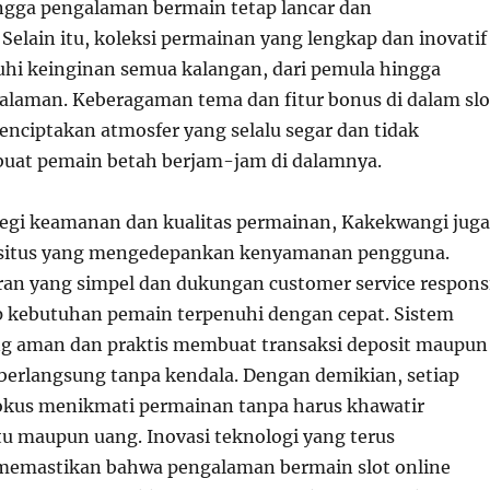
gga pengalaman bermain tetap lancar dan
elain itu, koleksi permainan yang lengkap dan inovatif
 keinginan semua kalangan, dari pemula hingga
laman. Keberagaman tema dan fitur bonus di dalam slo
menciptakan atmosfer yang selalu segar dan tidak
at pemain betah berjam-jam di dalamnya.
segi keamanan dan kualitas permainan, Kakekwangi juga
i situs yang mengedepankan kenyamanan pengguna.
ran yang simpel dan dukungan customer service respons
 kebutuhan pemain terpenuhi dengan cepat. Sistem
g aman dan praktis membuat transaksi deposit maupun
berlangsung tanpa kendala. Dengan demikian, setiap
fokus menikmati permainan tanpa harus khawatir
u maupun uang. Inovasi teknologi yang terus
emastikan bahwa pengalaman bermain slot online