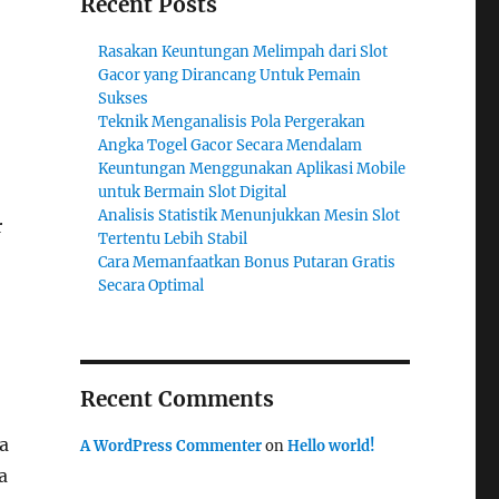
Recent Posts
Rasakan Keuntungan Melimpah dari Slot
Gacor yang Dirancang Untuk Pemain
Sukses
Teknik Menganalisis Pola Pergerakan
Angka Togel Gacor Secara Mendalam
Keuntungan Menggunakan Aplikasi Mobile
untuk Bermain Slot Digital
Analisis Statistik Menunjukkan Mesin Slot
r
Tertentu Lebih Stabil
Cara Memanfaatkan Bonus Putaran Gratis
Secara Optimal
Recent Comments
a
A WordPress Commenter
on
Hello world!
a