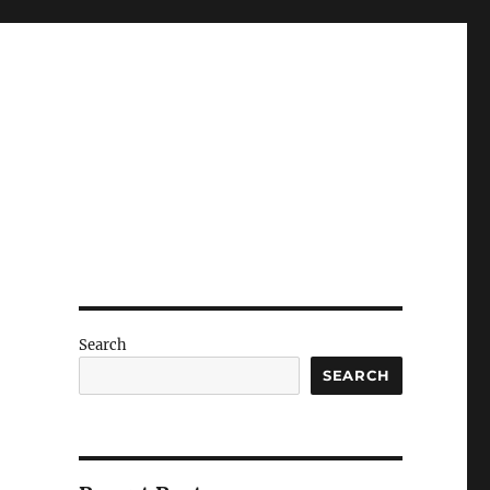
Search
SEARCH