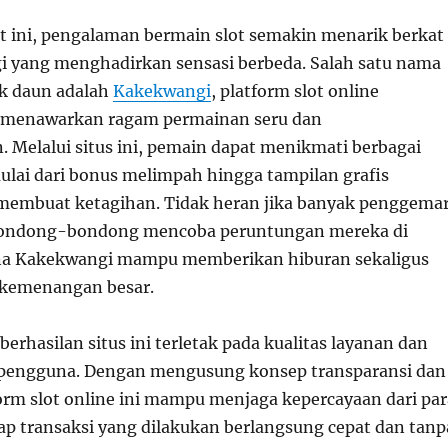
aat ini, pengalaman bermain slot semakin menarik berkat
gi yang menghadirkan sensasi berbeda. Salah satu nama
k daun adalah
Kakekwangi
, platform slot online
g menawarkan ragam permainan seru dan
Melalui situs ini, pemain dapat menikmati berbagai
mulai dari bonus melimpah hingga tampilan grafis
embuat ketagihan. Tidak heran jika banyak penggema
rbondong-bondong mencoba peruntungan mereka di
na Kakekwangi mampu memberikan hiburan sekaligus
 kemenangan besar.
erhasilan situs ini terletak pada kualitas layanan dan
pengguna. Dengan mengusung konsep transparansi dan
form slot online ini mampu menjaga kepercayaan dari par
ap transaksi yang dilakukan berlangsung cepat dan tanp