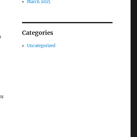
March 2025
Categories
a
Uncategorized
gu