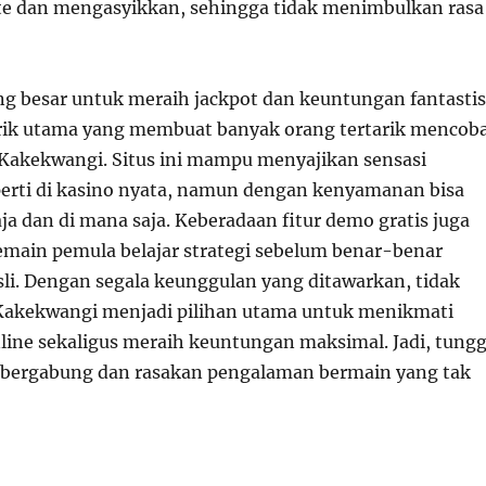
te dan mengasyikkan, sehingga tidak menimbulkan rasa
ng besar untuk meraih jackpot dan keuntungan fantastis
rik utama yang membuat banyak orang tertarik mencob
Kakekwangi. Situs ini mampu menyajikan sensasi
perti di kasino nyata, namun dengan kenyamanan bisa
ja dan di mana saja. Keberadaan fitur demo gratis juga
ain pemula belajar strategi sebelum benar-benar
sli. Dengan segala keunggulan yang ditawarkan, tidak
 Kakekwangi menjadi pilihan utama untuk menikmati
nline sekaligus meraih keuntungan maksimal. Jadi, tung
a bergabung dan rasakan pengalaman bermain yang tak