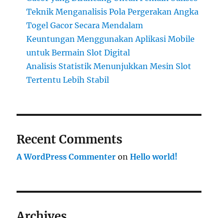
Teknik Menganalisis Pola Pergerakan Angka
Togel Gacor Secara Mendalam
Keuntungan Menggunakan Aplikasi Mobile
untuk Bermain Slot Digital
Analisis Statistik Menunjukkan Mesin Slot
Tertentu Lebih Stabil
Recent Comments
A WordPress Commenter
on
Hello world!
Archives