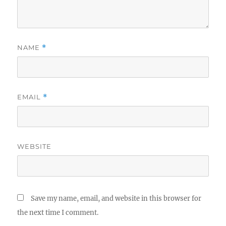
NAME
*
EMAIL
*
WEBSITE
Save my name, email, and website in this browser for
the next time I comment.