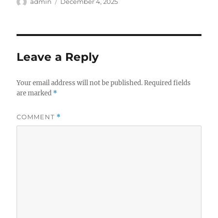
Author
Posted
admin
December 4, 2025
on
Leave a Reply
Your email address will not be published.
Required fields
are marked
*
COMMENT
*