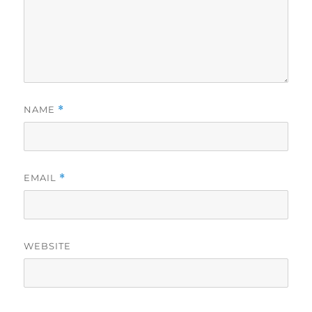
NAME
*
EMAIL
*
WEBSITE