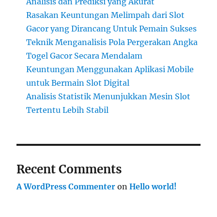
Analisis dan Prediksi yang Akurat
Rasakan Keuntungan Melimpah dari Slot
Gacor yang Dirancang Untuk Pemain Sukses
Teknik Menganalisis Pola Pergerakan Angka
Togel Gacor Secara Mendalam
Keuntungan Menggunakan Aplikasi Mobile
untuk Bermain Slot Digital
Analisis Statistik Menunjukkan Mesin Slot
Tertentu Lebih Stabil
Recent Comments
A WordPress Commenter
on
Hello world!