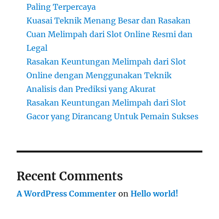
Paling Terpercaya
Kuasai Teknik Menang Besar dan Rasakan
Cuan Melimpah dari Slot Online Resmi dan
Legal
Rasakan Keuntungan Melimpah dari Slot
Online dengan Menggunakan Teknik
Analisis dan Prediksi yang Akurat
Rasakan Keuntungan Melimpah dari Slot
Gacor yang Dirancang Untuk Pemain Sukses
Recent Comments
A WordPress Commenter
on
Hello world!