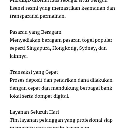
MEME4D dikenal luas sebagai situs dengan
lisensi resmi yang memastikan keamanan dan
transparansi permainan.
Pasaran yang Beragam
Menyediakan beragam pasaran togel populer
seperti Singapura, Hongkong, Sydney, dan
lainnya.
Transaksi yang Cepat
Proses deposit dan penarikan dana dilakukan
dengan cepat dan mendukung berbagai bank
lokal serta dompet digital.
Layanan Seluruh Hari
Tim layanan pelanggan yang profesional siap