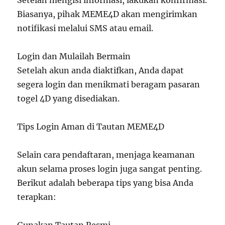
Setelah mengisi informasi, lakukan konfirmasi.
Biasanya, pihak MEME4D akan mengirimkan
notifikasi melalui SMS atau email.
Login dan Mulailah Bermain
Setelah akun anda diaktifkan, Anda dapat
segera login dan menikmati beragam pasaran
togel 4D yang disediakan.
Tips Login Aman di Tautan MEME4D
Selain cara pendaftaran, menjaga keamanan
akun selama proses login juga sangat penting.
Berikut adalah beberapa tips yang bisa Anda
terapkan: