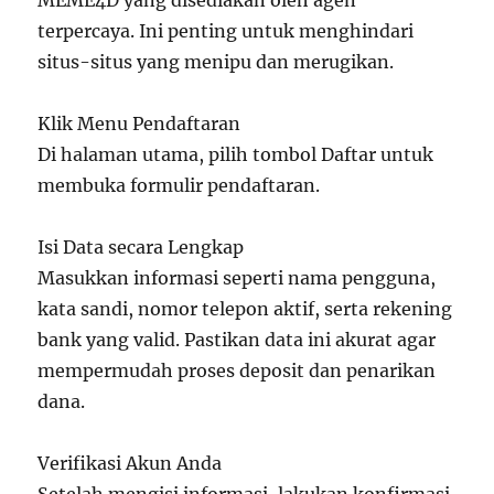
MEME4D yang disediakan oleh agen
terpercaya. Ini penting untuk menghindari
situs-situs yang menipu dan merugikan.
Klik Menu Pendaftaran
Di halaman utama, pilih tombol Daftar untuk
membuka formulir pendaftaran.
Isi Data secara Lengkap
Masukkan informasi seperti nama pengguna,
kata sandi, nomor telepon aktif, serta rekening
bank yang valid. Pastikan data ini akurat agar
mempermudah proses deposit dan penarikan
dana.
Verifikasi Akun Anda