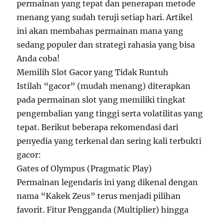
permainan yang tepat dan penerapan metode
menang yang sudah teruji setiap hari. Artikel
ini akan membahas permainan mana yang
sedang populer dan strategi rahasia yang bisa
Anda coba!
Memilih Slot Gacor yang Tidak Runtuh
Istilah “gacor” (mudah menang) diterapkan
pada permainan slot yang memiliki tingkat
pengembalian yang tinggi serta volatilitas yang
tepat. Berikut beberapa rekomendasi dari
penyedia yang terkenal dan sering kali terbukti
gacor:
Gates of Olympus (Pragmatic Play)
Permainan legendaris ini yang dikenal dengan
nama “Kakek Zeus” terus menjadi pilihan
favorit. Fitur Pengganda (Multiplier) hingga