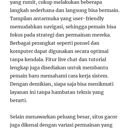
yang rumit, cukup melakukan beberapa
langkah sederhana dan langsung bisa bermain.
Tampilan antarmuka yang user-friendly
memudahkan navigasi, sehingga pemain bisa
fokus pada strategi dan permainan mereka.
Berbagai perangkat seperti ponsel dan
komputer dapat digunakan secara optimal
tanpa kendala. Fitur live chat dan tutorial
lengkap juga disediakan untuk membantu
pemain baru memahami cara kerja sistem.
Dengan demikian, siapa saja bisa menikmati
layanan ini tanpa hambatan teknis yang
berarti.
Selain menawarkan peluang besar, situs gacor
juga dikenal dengan variasi permainan yang