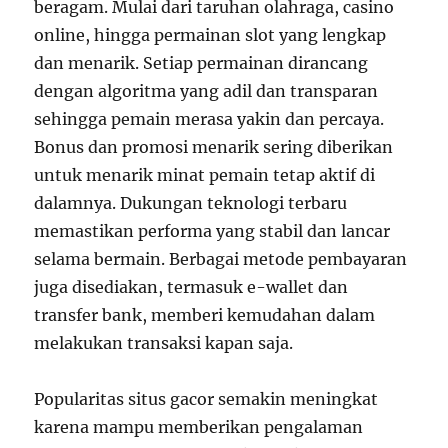
beragam. Mulai dari taruhan olahraga, casino
online, hingga permainan slot yang lengkap
dan menarik. Setiap permainan dirancang
dengan algoritma yang adil dan transparan
sehingga pemain merasa yakin dan percaya.
Bonus dan promosi menarik sering diberikan
untuk menarik minat pemain tetap aktif di
dalamnya. Dukungan teknologi terbaru
memastikan performa yang stabil dan lancar
selama bermain. Berbagai metode pembayaran
juga disediakan, termasuk e-wallet dan
transfer bank, memberi kemudahan dalam
melakukan transaksi kapan saja.
Popularitas situs gacor semakin meningkat
karena mampu memberikan pengalaman