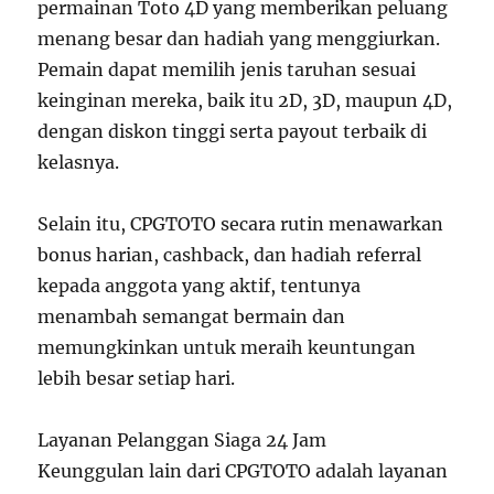
permainan Toto 4D yang memberikan peluang
menang besar dan hadiah yang menggiurkan.
Pemain dapat memilih jenis taruhan sesuai
keinginan mereka, baik itu 2D, 3D, maupun 4D,
dengan diskon tinggi serta payout terbaik di
kelasnya.
Selain itu, CPGTOTO secara rutin menawarkan
bonus harian, cashback, dan hadiah referral
kepada anggota yang aktif, tentunya
menambah semangat bermain dan
memungkinkan untuk meraih keuntungan
lebih besar setiap hari.
Layanan Pelanggan Siaga 24 Jam
Keunggulan lain dari CPGTOTO adalah layanan