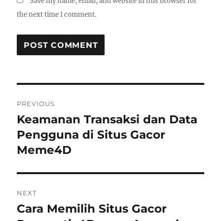
Save my name, email, and website in this browser for
the next time I comment.
Post
PREVIOUS
navigation
Keamanan Transaksi dan Data
Previous
post:
Pengguna di Situs Gacor
Meme4D
NEXT
Cara Memilih Situs Gacor
Next