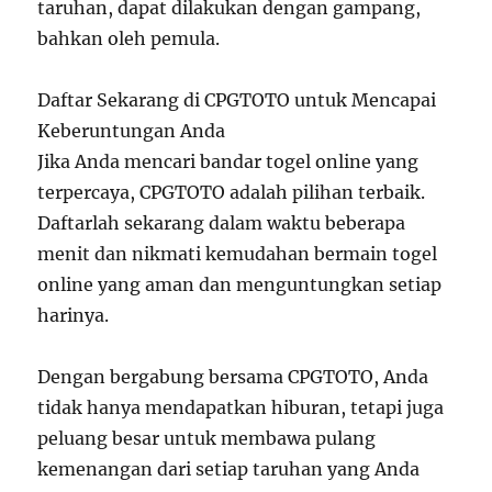
taruhan, dapat dilakukan dengan gampang,
bahkan oleh pemula.
Daftar Sekarang di CPGTOTO untuk Mencapai
Keberuntungan Anda
Jika Anda mencari bandar togel online yang
terpercaya, CPGTOTO adalah pilihan terbaik.
Daftarlah sekarang dalam waktu beberapa
menit dan nikmati kemudahan bermain togel
online yang aman dan menguntungkan setiap
harinya.
Dengan bergabung bersama CPGTOTO, Anda
tidak hanya mendapatkan hiburan, tetapi juga
peluang besar untuk membawa pulang
kemenangan dari setiap taruhan yang Anda