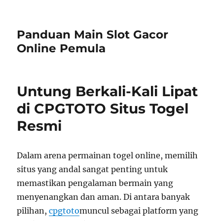
Panduan Main Slot Gacor
Online Pemula
Untung Berkali-Kali Lipat
di CPGTOTO Situs Togel
Resmi
Dalam arena permainan togel online, memilih
situs yang andal sangat penting untuk
memastikan pengalaman bermain yang
menyenangkan dan aman. Di antara banyak
pilihan,
cpgtoto
muncul sebagai platform yang