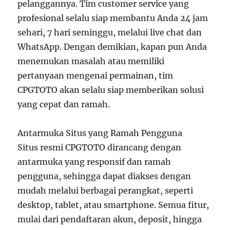
pelanggannya. Tim customer service yang
profesional selalu siap membantu Anda 24 jam
sehari, 7 hari seminggu, melalui live chat dan
WhatsApp. Dengan demikian, kapan pun Anda
menemukan masalah atau memiliki
pertanyaan mengenai permainan, tim
CPGTOTO akan selalu siap memberikan solusi
yang cepat dan ramah.
Antarmuka Situs yang Ramah Pengguna
Situs resmi CPGTOTO dirancang dengan
antarmuka yang responsif dan ramah
pengguna, sehingga dapat diakses dengan
mudah melalui berbagai perangkat, seperti
desktop, tablet, atau smartphone. Semua fitur,
mulai dari pendaftaran akun, deposit, hingga