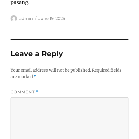
pasang.
Author
Posted
admin
June 19, 2025
on
Leave a Reply
Your email address will not be published.
Required fields
are marked
*
COMMENT
*