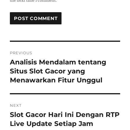
the next time I comment.
Post
PREVIOUS
navigation
Analisis Mendalam tentang
Previous
post:
Situs Slot Gacor yang
Menawarkan Fitur Unggul
NEXT
Slot Gacor Hari Ini Dengan RTP
Next
post:
Live Update Setiap Jam