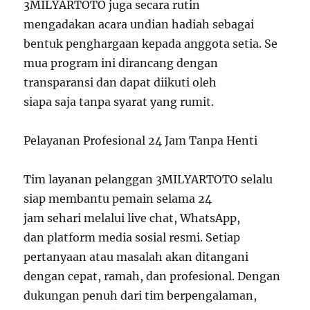
3MILYARTOTO juga secara rutin
mengadakan acara undian hadiah sebagai
bentuk penghargaan kepada anggota setia. Se
mua program ini dirancang dengan
transparansi dan dapat diikuti oleh
siapa saja tanpa syarat yang rumit.
Pelayanan Profesional 24 Jam Tanpa Henti
Tim layanan pelanggan 3MILYARTOTO selalu
siap membantu pemain selama 24
jam sehari melalui live chat, WhatsApp,
dan platform media sosial resmi. Setiap
pertanyaan atau masalah akan ditangani
dengan cepat, ramah, dan profesional. Dengan
dukungan penuh dari tim berpengalaman,