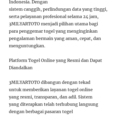
Indonesia. Dengan
sistem canggih, perlindungan data yang tinggi,
serta pelayanan profesional selama 24 jam,
3MILYARTOTO menjadi pilihan utama bagi
para penggemar togel yang menginginkan
pengalaman bermain yang aman, cepat, dan
menguntungkan.
Platform Togel Online yang Resmi dan Dapat
Diandalkan
3MILYARTOTO dibangun dengan tekad
untuk memberikan layanan togel online
yang resmi, transparan, dan adil. Sistem
yang diterapkan telah terhubung langsung
dengan berbagai pasaran togel