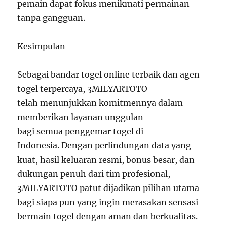
pemain dapat fokus menikmati permainan
tanpa gangguan.
Kesimpulan
Sebagai bandar togel online terbaik dan agen
togel terpercaya, 3MILYARTOTO
telah menunjukkan komitmennya dalam
memberikan layanan unggulan
bagi semua penggemar togel di
Indonesia. Dengan perlindungan data yang
kuat, hasil keluaran resmi, bonus besar, dan
dukungan penuh dari tim profesional,
3MILYARTOTO patut dijadikan pilihan utama
bagi siapa pun yang ingin merasakan sensasi
bermain togel dengan aman dan berkualitas.