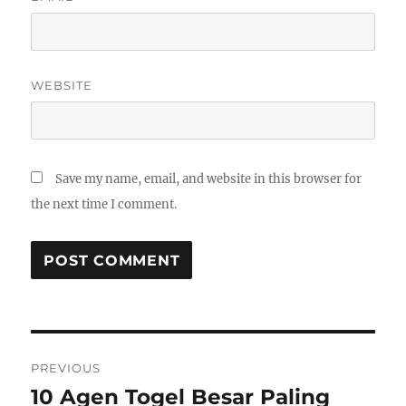
WEBSITE
Save my name, email, and website in this browser for
the next time I comment.
Post
PREVIOUS
navigation
10 Agen Togel Besar Paling
Previous