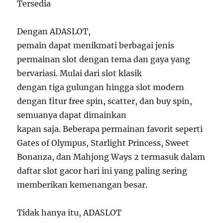
Tersedia
Dengan ADASLOT,
pemain dapat menikmati berbagai jenis
permainan slot dengan tema dan gaya yang
bervariasi. Mulai dari slot klasik
dengan tiga gulungan hingga slot modern
dengan fitur free spin, scatter, dan buy spin,
semuanya dapat dimainkan
kapan saja. Beberapa permainan favorit seperti
Gates of Olympus, Starlight Princess, Sweet
Bonanza, dan Mahjong Ways 2 termasuk dalam
daftar slot gacor hari ini yang paling sering
memberikan kemenangan besar.
Tidak hanya itu, ADASLOT