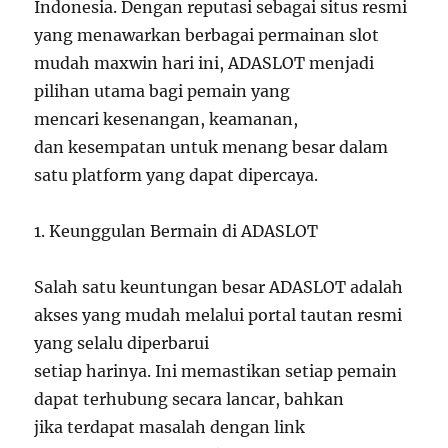
Indonesia. Dengan reputasi sebagai situs resmi
yang menawarkan berbagai permainan slot
mudah maxwin hari ini, ADASLOT menjadi
pilihan utama bagi pemain yang
mencari kesenangan, keamanan,
dan kesempatan untuk menang besar dalam
satu platform yang dapat dipercaya.
1. Keunggulan Bermain di ADASLOT
Salah satu keuntungan besar ADASLOT adalah
akses yang mudah melalui portal tautan resmi
yang selalu diperbarui
setiap harinya. Ini memastikan setiap pemain
dapat terhubung secara lancar, bahkan
jika terdapat masalah dengan link