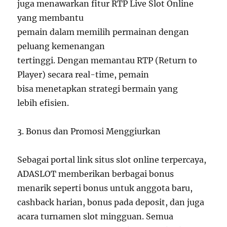
juga menawarkan fitur RTP Live Slot Online
yang membantu
pemain dalam memilih permainan dengan
peluang kemenangan
tertinggi. Dengan memantau RTP (Return to
Player) secara real-time, pemain
bisa menetapkan strategi bermain yang
lebih efisien.
3. Bonus dan Promosi Menggiurkan
Sebagai portal link situs slot online terpercaya,
ADASLOT memberikan berbagai bonus
menarik seperti bonus untuk anggota baru,
cashback harian, bonus pada deposit, dan juga
acara turnamen slot mingguan. Semua