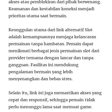
akses atau pemblokiran dari pihak berwenang.
Keamanan dan kestabilan koneksi menjadi
prioritas utama saat bermain.
Keunggulan utama dari link alternatif Slot
adalah kemampuannya menjaga kelancaran
permainan tanpa hambatan. Pemain dapat
menikmati berbagai jenis permainan slot dari
provider ternama dengan lancar dan tanpa
gangguan. Fasilitas ini mendukung
pengalaman bermain yang lebih
menyenangkan dan bebas stres.
Selain itu, link ini juga memastikan akses yang
cepat dan responsif, sehingga pemain tidak
perlu menunggu lama saat memuat game.