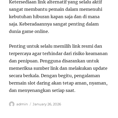
Ketersediaan link alternatif yang selalu aktif
sangat membantu pemain dalam memenuhi
kebutuhan hiburan kapan saja dan di mana
saja. Keberadaannya sangat penting dalam
dunia game online.
Penting untuk selalu memilih link resmi dan
terpercaya agar terhindar dari risiko keamanan
dan penipuan. Pengguna disarankan untuk
memeriksa sumber link dan melakukan update
secara berkala. Dengan begitu, pengalaman
bermain slot daring akan tetap aman, nyaman,
dan menyenangkan setiap saat.
Author
Posted
admin
January 26, 2026
on