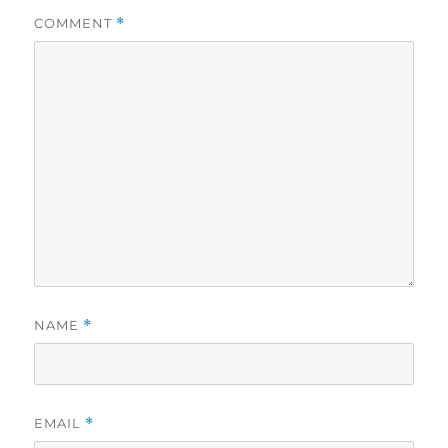
COMMENT
*
NAME
*
EMAIL
*