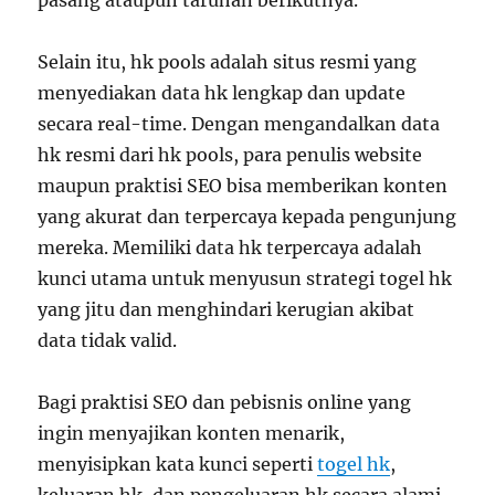
pasang ataupun taruhan berikutnya.
Selain itu, hk pools adalah situs resmi yang
menyediakan data hk lengkap dan update
secara real-time. Dengan mengandalkan data
hk resmi dari hk pools, para penulis website
maupun praktisi SEO bisa memberikan konten
yang akurat dan terpercaya kepada pengunjung
mereka. Memiliki data hk terpercaya adalah
kunci utama untuk menyusun strategi togel hk
yang jitu dan menghindari kerugian akibat
data tidak valid.
Bagi praktisi SEO dan pebisnis online yang
ingin menyajikan konten menarik,
menyisipkan kata kunci seperti
togel hk
,