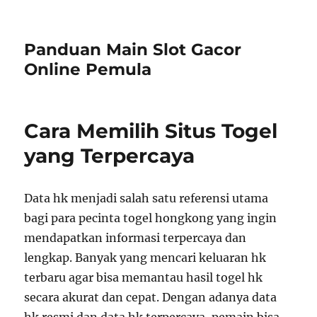
Panduan Main Slot Gacor
Online Pemula
Cara Memilih Situs Togel
yang Terpercaya
Data hk menjadi salah satu referensi utama
bagi para pecinta togel hongkong yang ingin
mendapatkan informasi terpercaya dan
lengkap. Banyak yang mencari keluaran hk
terbaru agar bisa memantau hasil togel hk
secara akurat dan cepat. Dengan adanya data