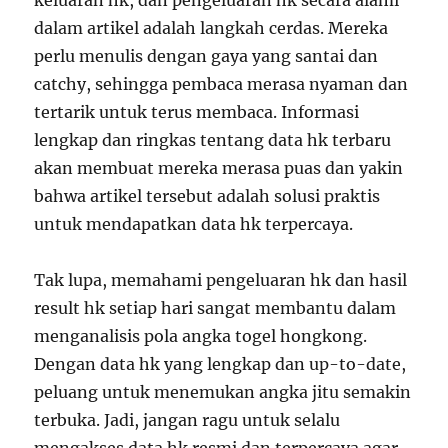
keluaran hk, dan pengeluaran hk secara alami
dalam artikel adalah langkah cerdas. Mereka
perlu menulis dengan gaya yang santai dan
catchy, sehingga pembaca merasa nyaman dan
tertarik untuk terus membaca. Informasi
lengkap dan ringkas tentang data hk terbaru
akan membuat mereka merasa puas dan yakin
bahwa artikel tersebut adalah solusi praktis
untuk mendapatkan data hk terpercaya.
Tak lupa, memahami pengeluaran hk dan hasil
result hk setiap hari sangat membantu dalam
menganalisis pola angka togel hongkong.
Dengan data hk yang lengkap dan up-to-date,
peluang untuk menemukan angka jitu semakin
terbuka. Jadi, jangan ragu untuk selalu