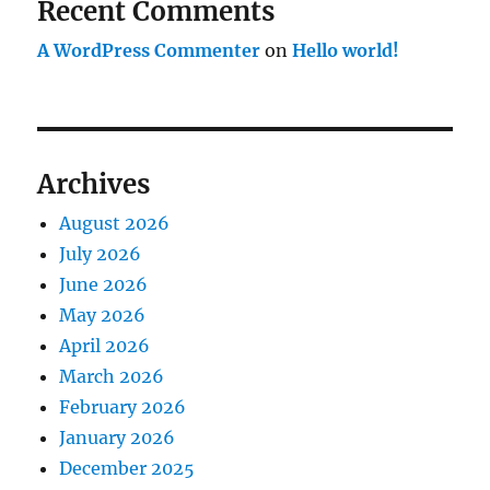
Recent Comments
A WordPress Commenter
on
Hello world!
Archives
August 2026
July 2026
June 2026
May 2026
April 2026
March 2026
February 2026
January 2026
December 2025