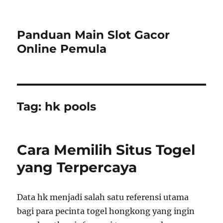
Panduan Main Slot Gacor
Online Pemula
Tag:
hk pools
Cara Memilih Situs Togel
yang Terpercaya
Data hk menjadi salah satu referensi utama
bagi para pecinta togel hongkong yang ingin