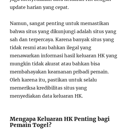
update harian yang cepat.
Namun, sangat penting untuk memastikan
bahwa situs yang dikunjungi adalah situs yang
sah dan terpercaya. Karena banyak situs yang
tidak resmi atau bahkan ilegal yang
menawarkan informasi hasil keluaran HK yang
mungkin tidak akurat atau bahkan bisa
membahayakan keamanan pribadi pemain.
Oleh karena itu, pastikan untuk selalu
memeriksa kredibilitas situs yang
menyediakan data keluaran HK.
Mengapa Keluaran HK Penting bagi
Pemain Togel?