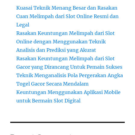
Kuasai Teknik Menang Besar dan Rasakan
Cuan Melimpah dari Slot Online Resmi dan
Legal
Rasakan Keuntungan Melimpah dari Slot
Online dengan Menggunakan Teknik
Analisis dan Prediksi yang Akurat
Rasakan Keuntungan Melimpah dari Slot
Gacor yang Dirancang Untuk Pemain Sukses
Teknik Menganalisis Pola Pergerakan Angka
Togel Gacor Secara Mendalam
Keuntungan Menggunakan Aplikasi Mobile
untuk Bermain Slot Digital