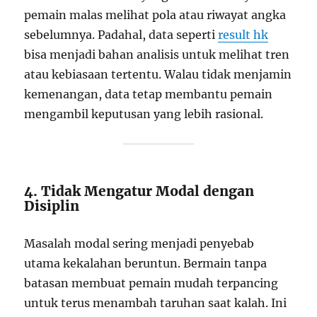
pemain malas melihat pola atau riwayat angka
sebelumnya. Padahal, data seperti
result hk
bisa menjadi bahan analisis untuk melihat tren
atau kebiasaan tertentu. Walau tidak menjamin
kemenangan, data tetap membantu pemain
mengambil keputusan yang lebih rasional.
4. Tidak Mengatur Modal dengan
Disiplin
Masalah modal sering menjadi penyebab
utama kekalahan beruntun. Bermain tanpa
batasan membuat pemain mudah terpancing
untuk terus menambah taruhan saat kalah. Ini