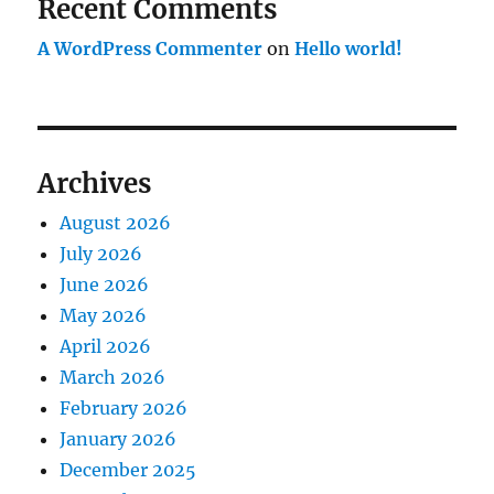
Recent Comments
A WordPress Commenter
on
Hello world!
Archives
August 2026
July 2026
June 2026
May 2026
April 2026
March 2026
February 2026
January 2026
December 2025