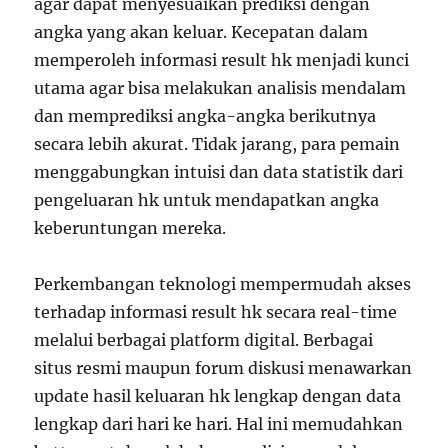
agar dapat menyesuaikan prediksi dengan
angka yang akan keluar. Kecepatan dalam
memperoleh informasi result hk menjadi kunci
utama agar bisa melakukan analisis mendalam
dan memprediksi angka-angka berikutnya
secara lebih akurat. Tidak jarang, para pemain
menggabungkan intuisi dan data statistik dari
pengeluaran hk untuk mendapatkan angka
keberuntungan mereka.
Perkembangan teknologi mempermudah akses
terhadap informasi result hk secara real-time
melalui berbagai platform digital. Berbagai
situs resmi maupun forum diskusi menawarkan
update hasil keluaran hk lengkap dengan data
lengkap dari hari ke hari. Hal ini memudahkan