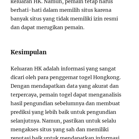
keluaran HK. Namun, pemain tetap harus
berhati-hati dalam memilih situs karena
banyak situs yang tidak memiliki izin resmi
dan dapat merugikan pemain.
Kesimpulan
Keluaran HK adalah informasi yang sangat
dicari oleh para penggemar togel Hongkong.
Dengan mendapatkan data yang akurat dan
terpercaya, pemain togel dapat menganalisis
hasil pengundian sebelumnya dan membuat
prediksi yang lebih baik untuk pengundian
selanjutnya. Namun, pastikan untuk selalu
mengakses situs yang sah dan memiliki
reputasi baik untuk mendapatkan informasi