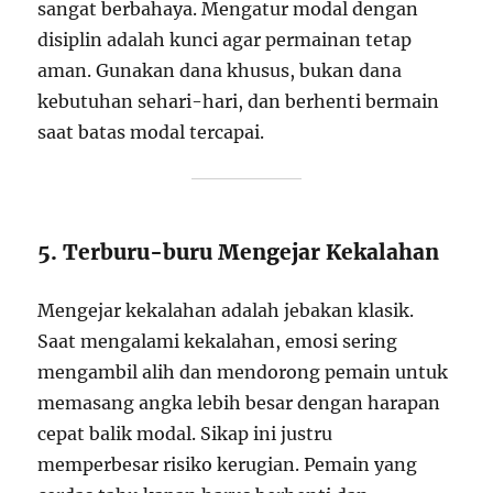
sangat berbahaya. Mengatur modal dengan
disiplin adalah kunci agar permainan tetap
aman. Gunakan dana khusus, bukan dana
kebutuhan sehari-hari, dan berhenti bermain
saat batas modal tercapai.
5. Terburu-buru Mengejar Kekalahan
Mengejar kekalahan adalah jebakan klasik.
Saat mengalami kekalahan, emosi sering
mengambil alih dan mendorong pemain untuk
memasang angka lebih besar dengan harapan
cepat balik modal. Sikap ini justru
memperbesar risiko kerugian. Pemain yang