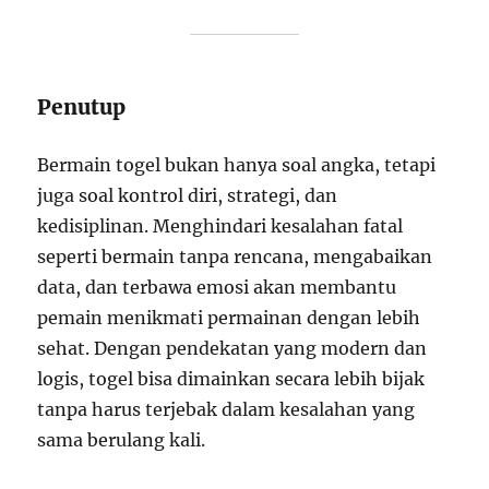
Penutup
Bermain togel bukan hanya soal angka, tetapi
juga soal kontrol diri, strategi, dan
kedisiplinan. Menghindari kesalahan fatal
seperti bermain tanpa rencana, mengabaikan
data, dan terbawa emosi akan membantu
pemain menikmati permainan dengan lebih
sehat. Dengan pendekatan yang modern dan
logis, togel bisa dimainkan secara lebih bijak
tanpa harus terjebak dalam kesalahan yang
sama berulang kali.