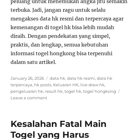
peluang untuk menemukan angka jitu semakin
terbuka. Jadi, jangan ragu untuk selalu
mengakses data hk resmi dan terpercaya agar
kemenangan di togel hk bisa lebih mudah
diraih. Dengan pendekatan yang simpel,
praktis, dan lengkap, semua kebutuhan
informasi togel hongkong bisa terpenuhi
dalam satu artikel.
Posted
Tags
January 26, 2026
data hk
,
data hk resmi
,
data hk
on
terpercaya
,
hk pools
,
Keluaran HK
,
live draw hk
,
pengeluaran hk
,
result hk
,
togel hk
,
togel hongkong
on
Leave a comment
Cara
Memilih
Situs
Kesalahan Fatal Main
Togel
yang
Togel yang Harus
Terpercaya