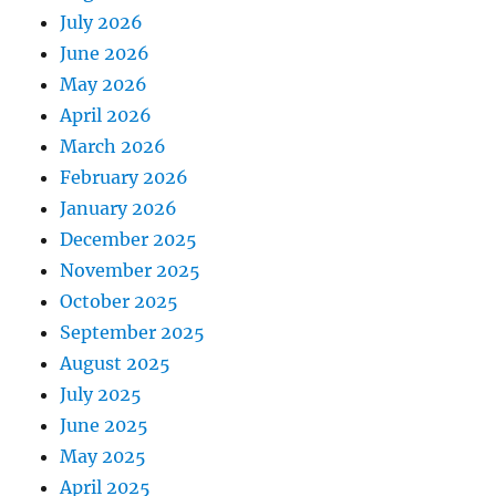
July 2026
June 2026
May 2026
April 2026
March 2026
February 2026
January 2026
December 2025
November 2025
October 2025
September 2025
August 2025
July 2025
June 2025
May 2025
April 2025