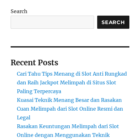
Togel
yang
Search
Terpercaya
SEARCH
Recent Posts
Cari Tahu Tips Menang di Slot Anti Rungkad
dan Raih Jackpot Melimpah di Situs Slot
Paling Terpercaya
Kuasai Teknik Menang Besar dan Rasakan
Cuan Melimpah dari Slot Online Resmi dan
Legal
Rasakan Keuntungan Melimpah dari Slot
Online dengan Menggunakan Teknik