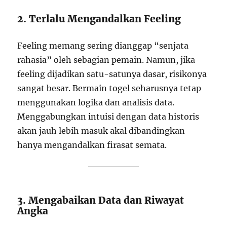
2. Terlalu Mengandalkan Feeling
Feeling memang sering dianggap “senjata
rahasia” oleh sebagian pemain. Namun, jika
feeling dijadikan satu-satunya dasar, risikonya
sangat besar. Bermain togel seharusnya tetap
menggunakan logika dan analisis data.
Menggabungkan intuisi dengan data historis
akan jauh lebih masuk akal dibandingkan
hanya mengandalkan firasat semata.
3. Mengabaikan Data dan Riwayat
Angka