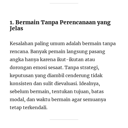
1. Bermain Tanpa Perencanaan yang
Jelas
Kesalahan paling umum adalah bermain tanpa
rencana. Banyak pemain langsung pasang
angka hanya karena ikut-ikutan atau
dorongan emosi sesaat. Tanpa strategi,
keputusan yang diambil cenderung tidak
konsisten dan sulit dievaluasi. Idealnya,
sebelum bermain, tentukan tujuan, batas
modal, dan waktu bermain agar semuanya
tetap terkendali.