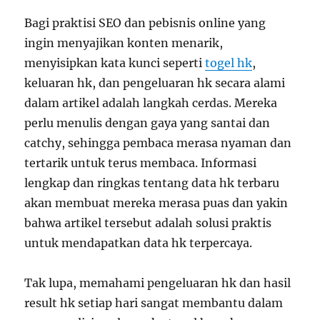
Bagi praktisi SEO dan pebisnis online yang
ingin menyajikan konten menarik,
menyisipkan kata kunci seperti
togel hk
,
keluaran hk, dan pengeluaran hk secara alami
dalam artikel adalah langkah cerdas. Mereka
perlu menulis dengan gaya yang santai dan
catchy, sehingga pembaca merasa nyaman dan
tertarik untuk terus membaca. Informasi
lengkap dan ringkas tentang data hk terbaru
akan membuat mereka merasa puas dan yakin
bahwa artikel tersebut adalah solusi praktis
untuk mendapatkan data hk terpercaya.
Tak lupa, memahami pengeluaran hk dan hasil
result hk setiap hari sangat membantu dalam