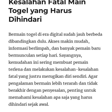
Kesalahan Fatal Main
Togel
yang
Togel yang Harus
Terpercaya
Dihindari
Bermain togel di era digital sudah jauh berbeda
dibandingkan dulu. Akses makin mudah,
informasi berlimpah, dan banyak pemain baru
bermunculan setiap hari. Sayangnya,
kemudahan ini sering membuat pemain
terlena dan melakukan kesalahan-kesalahan
fatal yang justru merugikan diri sendiri. Agar
pengalaman bermain lebih terarah dan tidak
berakhir dengan penyesalan, penting untuk
memahami kesalahan apa saja yang harus
dihindari sejak awal.