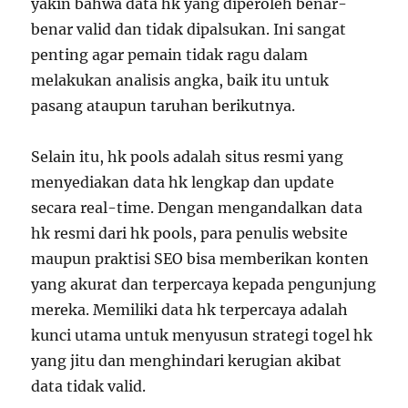
yakin bahwa data hk yang diperoleh benar-
benar valid dan tidak dipalsukan. Ini sangat
penting agar pemain tidak ragu dalam
melakukan analisis angka, baik itu untuk
pasang ataupun taruhan berikutnya.
Selain itu, hk pools adalah situs resmi yang
menyediakan data hk lengkap dan update
secara real-time. Dengan mengandalkan data
hk resmi dari hk pools, para penulis website
maupun praktisi SEO bisa memberikan konten
yang akurat dan terpercaya kepada pengunjung
mereka. Memiliki data hk terpercaya adalah
kunci utama untuk menyusun strategi togel hk
yang jitu dan menghindari kerugian akibat
data tidak valid.