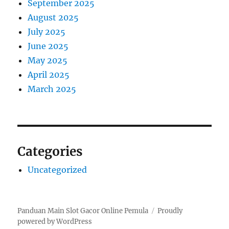
September 2025
August 2025
July 2025
June 2025
May 2025
April 2025
March 2025
Categories
Uncategorized
Panduan Main Slot Gacor Online Pemula
Proudly
powered by WordPress