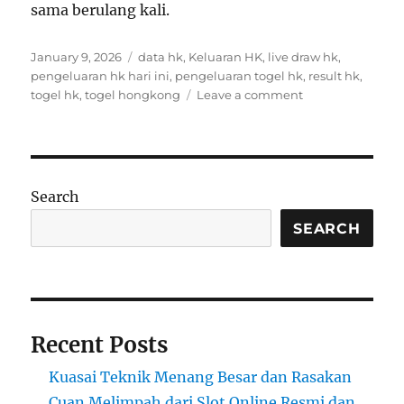
sama berulang kali.
Posted
Tags
January 9, 2026
data hk
,
Keluaran HK
,
live draw hk
,
on
pengeluaran hk hari ini
,
pengeluaran togel hk
,
result hk
,
on
togel hk
,
togel hongkong
Leave a comment
Kesalahan
Fatal
Main
Togel
yang
Search
Harus
Dihindari
SEARCH
Recent Posts
Kuasai Teknik Menang Besar dan Rasakan
Cuan Melimpah dari Slot Online Resmi dan