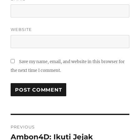
WEBSITE
Save my name, email, and website in this browser for
the next time I comment.
Post
PREVIOUS
navigation
Ambon4D: Ikuti Jejak
Previous