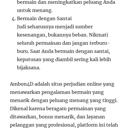
bermain dan meningkatkan peluang Anda
untuk menang.
Bermain dengan Santai
Judi seharusnya menjadi sumber
kesenangan, bukannya beban. Nikmati
seluruh permainan dan jangan terburu-
buru. Saat Anda bermain dengan santai,
keputusan yang diambil sering kali lebih
bijaksana.
Ambon4D adalah situs perjudian online yang
menawarkan pengalaman bermain yang
menarik dengan peluang menang yang tinggi.
Dikenal karena beragam permainan yang
ditawarkan, bonus menarik, dan layanan
pelanggan yang profesional, platform ini telah