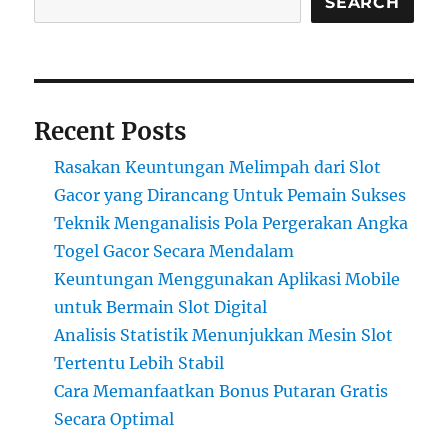
SEARCH
Recent Posts
Rasakan Keuntungan Melimpah dari Slot
Gacor yang Dirancang Untuk Pemain Sukses
Teknik Menganalisis Pola Pergerakan Angka
Togel Gacor Secara Mendalam
Keuntungan Menggunakan Aplikasi Mobile
untuk Bermain Slot Digital
Analisis Statistik Menunjukkan Mesin Slot
Tertentu Lebih Stabil
Cara Memanfaatkan Bonus Putaran Gratis
Secara Optimal