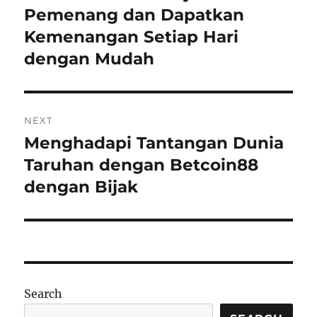
post:
Pemenang dan Dapatkan
Kemenangan Setiap Hari
dengan Mudah
NEXT
Menghadapi Tantangan Dunia
Next
post:
Taruhan dengan Betcoin88
dengan Bijak
Search