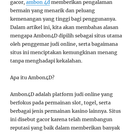
gacor,
ambon 4d
memberikan pengalaman
bermain yang menarik dan peluang
kemenangan yang tinggi bagi penggunanya.
Dalam artikel ini, kita akan membahas alasan
mengapa Ambon4D dipilih sebagai situs utama
oleh penggemar judi online, serta bagaimana
situs ini menciptakan kemungkinan menang
tanpa menghadapi kekalahan.
Apa itu Ambon4D?
Ambon4D adalah platform judi online yang
berfokus pada permainan slot, togel, serta
berbagai jenis permainan kasino lainnya. Situs
ini disebut gacor karena telah membangun
reputasi yang baik dalam memberikan banyak