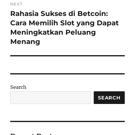
NEXT
Rahasia Sukses di Betcoin:
Next
post:
Cara Memilih Slot yang Dapat
Meningkatkan Peluang
Menang
Search
SEARCH