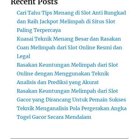
Recent Posts
Cari Tahu Tips Menang di Slot Anti Rungkad
dan Raih Jackpot Melimpah di Situs Slot
Paling Terpercaya
Kuasai Teknik Menang Besar dan Rasakan
Cuan Melimpah dari Slot Online Resmi dan
Legal
Rasakan Keuntungan Melimpah dari Slot
Online dengan Menggunakan Teknik
Analisis dan Prediksi yang Akurat
Rasakan Keuntungan Melimpah dari Slot
Gacor yang Dirancang Untuk Pemain Sukses
Teknik Menganalisis Pola Pergerakan Angka
Togel Gacor Secara Mendalam