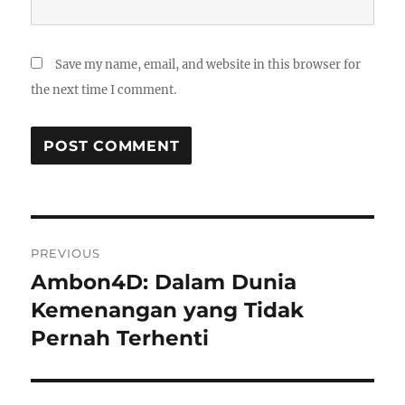
Save my name, email, and website in this browser for
the next time I comment.
Post
PREVIOUS
navigation
Ambon4D: Dalam Dunia
Previous
post:
Kemenangan yang Tidak
Pernah Terhenti