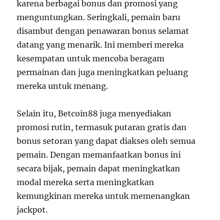
karena berbagai bonus dan promosi yang
menguntungkan. Seringkali, pemain baru
disambut dengan penawaran bonus selamat
datang yang menarik. Ini memberi mereka
kesempatan untuk mencoba beragam
permainan dan juga meningkatkan peluang
mereka untuk menang.
Selain itu, Betcoin88 juga menyediakan
promosi rutin, termasuk putaran gratis dan
bonus setoran yang dapat diakses oleh semua
pemain. Dengan memanfaatkan bonus ini
secara bijak, pemain dapat meningkatkan
modal mereka serta meningkatkan
kemungkinan mereka untuk memenangkan
jackpot.