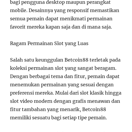
bagi pengguna desktop maupun perangkat
mobile. Desainnya yang responsif memastikan
semua pemain dapat menikmati permainan
favorit mereka kapan saja dan di mana saja.
Ragam Permainan Slot yang Luas
Salah satu keunggulan Betcoin88 terletak pada
koleksi permainan slot yang sangat beragam.
Dengan berbagai tema dan fitur, pemain dapat
menemukan permainan yang sesuai dengan
preferensi mereka. Mulai dari slot klasik hingga
slot video modern dengan grafis menawan dan
fitur tambahan yang menarik, Betcoin88
memiliki sesuatu bagi setiap tipe pemain.