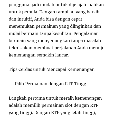
pengguna, jadi mudah untuk dijelajahi bahkan
untuk pemula. Dengan tampilan yang bersih
dan intuitif, Anda bisa dengan cepat
menemukan permainan yang diinginkan dan
mulai bermain tanpa kesulitan. Pengalaman
bermain yang menyenangkan tanpa masalah
teknis akan membuat perjalanan Anda menuju
kemenangan semakin lancar.
Tips Cerdas untuk Mencapai Kemenangan
Pilih Permainan dengan RTP Tinggi
Langkah pertama untuk meraih kemenangan
adalah memilih permainan slot dengan RTP
yang tinggi. Dengan RTP yang lebih tinggi,