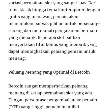
variasi permainan slot yang sangat luas. Dari
tema klasik hingga tema kontemporer dengan
grafis yang menawan, pemain akan
menemukan banyak pilihan untuk bersenang-
senang dan menikmati pengalaman bermain
yang menarik. Beberapa slot bahkan
menyertakan fitur bonus yang menarik yang
dapat meningkatkan peluang pemain untuk
menang.
Peluang Menang yang Optimal di Betcoin
Betcoin sangat memperhatikan peluang
menang di setiap permainan slot yang ada.
Dengan persentase pengembalian ke pemain
(RTP) yang tinggi, pemain memiliki