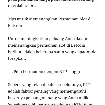
masalah teknis.
Tips untuk Memenangkan Permainan Slot di
Betcoin
Untuk meningkatkan peluang Anda dalam
memenangkan permainan slot di Betcoin,
berikut adalah beberapa saran yang dapat Anda
terapkan:
Pilih Permainan dengan RTP Tinggi
Seperti yang telah dibahas sebelumnya, RTP
adalah faktor penting yang memengaruhi
besarnya peluang menang yang Anda miliki.
Sebaiknya pilih permainan dengan RTP tinggi