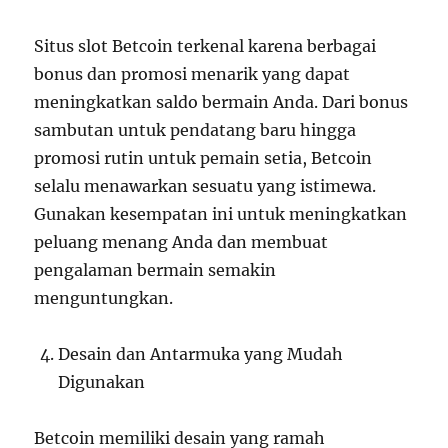
Situs slot Betcoin terkenal karena berbagai
bonus dan promosi menarik yang dapat
meningkatkan saldo bermain Anda. Dari bonus
sambutan untuk pendatang baru hingga
promosi rutin untuk pemain setia, Betcoin
selalu menawarkan sesuatu yang istimewa.
Gunakan kesempatan ini untuk meningkatkan
peluang menang Anda dan membuat
pengalaman bermain semakin
menguntungkan.
Desain dan Antarmuka yang Mudah
Digunakan
Betcoin memiliki desain yang ramah