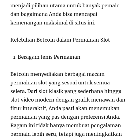
menjadi pilihan utama untuk banyak pemain
dan bagaimana Anda bisa mencapai
kemenangan maksimal di situs ini.
Kelebihan Betcoin dalam Permainan Slot
Beragam Jenis Permainan
Betcoin menyediakan berbagai macam
permainan slot yang sesuai untuk semua
selera. Dari slot klasik yang sederhana hingga
slot video modern dengan grafik menawan dan
fitur interaktif, Anda pasti akan menemukan
permainan yang pas dengan preferensi Anda.
Ragam ini tidak hanya membuat pengalaman
bermain lebih seru, tetapi juga meningkatkan