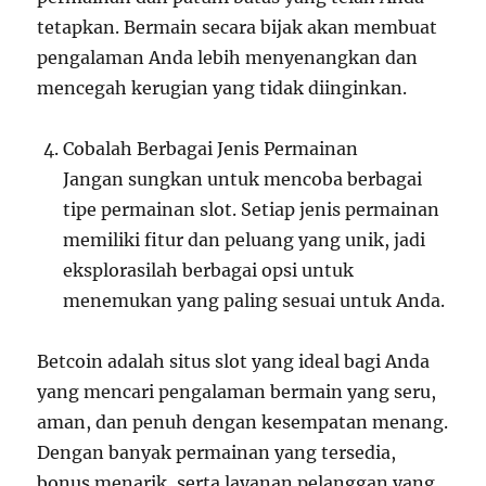
tetapkan. Bermain secara bijak akan membuat
pengalaman Anda lebih menyenangkan dan
mencegah kerugian yang tidak diinginkan.
Cobalah Berbagai Jenis Permainan
Jangan sungkan untuk mencoba berbagai
tipe permainan slot. Setiap jenis permainan
memiliki fitur dan peluang yang unik, jadi
eksplorasilah berbagai opsi untuk
menemukan yang paling sesuai untuk Anda.
Betcoin adalah situs slot yang ideal bagi Anda
yang mencari pengalaman bermain yang seru,
aman, dan penuh dengan kesempatan menang.
Dengan banyak permainan yang tersedia,
bonus menarik, serta layanan pelanggan yang