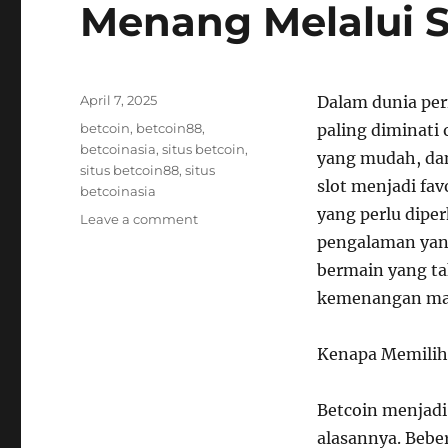
Menang Melalui S
Posted
April 7, 2025
Dalam dunia per
on
Tags
betcoin
,
betcoin88
,
paling diminati
betcoinasia
,
situs betcoin
,
yang mudah, dan
situs betcoin88
,
situs
slot menjadi favo
betcoinasia
yang perlu dipe
on
Leave a comment
Menawarkan
pengalaman yang
Beragam
bermain yang t
Kesempatan
kemenangan m
Menang
Melalui
Slot
Kenapa Memilih
di
Betcoin
Betcoin menjadi 
alasannya. Bebe