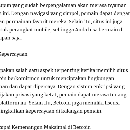
upun yang sudah berpengalaman akan merasa nyaman
us ini. Dengan navigasi yang simpel, pemain dapat denga
permainan favorit mereka. Selain itu, situs ini juga
tuk perangkat mobile, sehingga Anda bisa bermain di
apan saja.
Kepercayaan
kan salah satu aspek terpenting ketika memilih situs
tcoin berkomitmen untuk menciptakan lingkungan
an dan dapat dipercaya. Dengan sistem enkripsi yang
ijakan privasi yang ketat, pemain dapat merasa tenang
latform ini. Selain itu, Betcoin juga memiliki lisensi
ingkatkan kepercayaan di kalangan pemain.
capai Kemenangan Maksimal di Betcoin