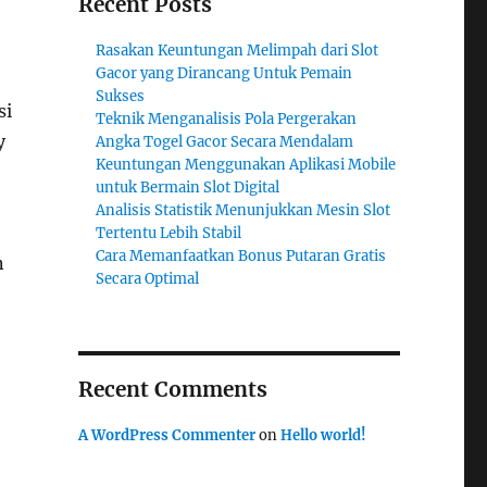
Recent Posts
Rasakan Keuntungan Melimpah dari Slot
Gacor yang Dirancang Untuk Pemain
Sukses
si
Teknik Menganalisis Pola Pergerakan
y
Angka Togel Gacor Secara Mendalam
Keuntungan Menggunakan Aplikasi Mobile
untuk Bermain Slot Digital
Analisis Statistik Menunjukkan Mesin Slot
Tertentu Lebih Stabil
Cara Memanfaatkan Bonus Putaran Gratis
n
Secara Optimal
Recent Comments
A WordPress Commenter
on
Hello world!