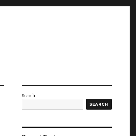
Search
SEARCH