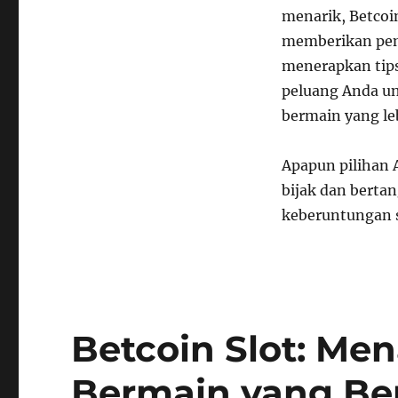
menarik, Betcoi
memberikan pen
menerapkan tips
peluang Anda u
bermain yang l
Apapun pilihan 
bijak dan berta
keberuntungan s
Betcoin Slot: M
Bermain yang Ber