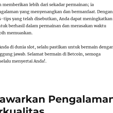
n memberikan lebih dari sekadar permainan; ia
galaman yang menyenangkan dan bermanfaat. Dengan
-tips yang telah disebutkan, Anda dapat meningkatkan
ntuk berhasil dalam permainan dan merasakan waktu
ebih memuaskan.
Anda di dunia slot, selalu pastikan untuk bermain denga
nggung jawab. Selamat bermain di Betcoin, semoga
elalu menyertai Anda!.
enawarkan Pengalama
kualitas