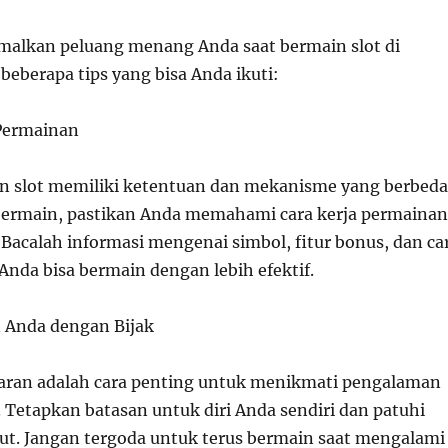
alkan peluang menang Anda saat bermain slot di
 beberapa tips yang bisa Anda ikuti:
Permainan
n slot memiliki ketentuan dan mekanisme yang berbeda
bermain, pastikan Anda memahami cara kerja permainan
 Bacalah informasi mengenai simbol, fitur bonus, dan ca
nda bisa bermain dengan lebih efektif.
 Anda dengan Bijak
aran adalah cara penting untuk menikmati pengalaman
f. Tetapkan batasan untuk diri Anda sendiri dan patuhi
ut. Jangan tergoda untuk terus bermain saat mengalami