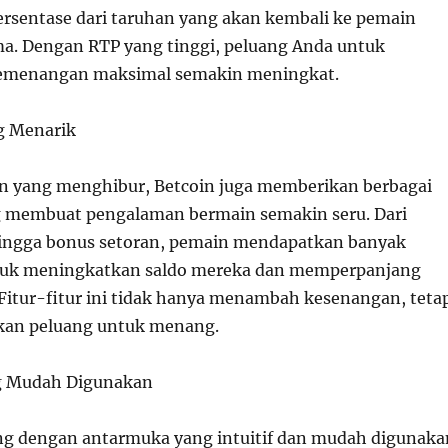
sentase dari taruhan yang akan kembali ke pemain
a. Dengan RTP yang tinggi, peluang Anda untuk
emenangan maksimal semakin meningkat.
g Menarik
n yang menghibur, Betcoin juga memberikan berbagai
g membuat pengalaman bermain semakin seru. Dari
hingga bonus setoran, pemain mendapatkan banyak
uk meningkatkan saldo mereka dan memperpanjang
Fitur-fitur ini tidak hanya menambah kesenangan, teta
kan peluang untuk menang.
g Mudah Digunakan
ng dengan antarmuka yang intuitif dan mudah digunaka