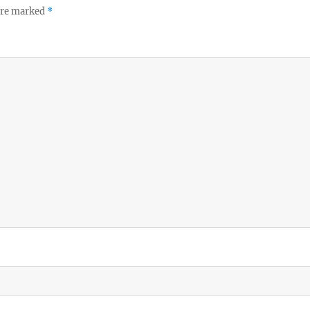
 are marked
*