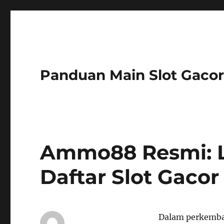
Panduan Main Slot Gaco
Ammo88 Resmi: Li
Daftar Slot Gacor
Dalam perkemban