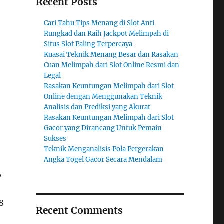
Recent Posts
Cari Tahu Tips Menang di Slot Anti
Rungkad dan Raih Jackpot Melimpah di
Situs Slot Paling Terpercaya
Kuasai Teknik Menang Besar dan Rasakan
Cuan Melimpah dari Slot Online Resmi dan
Legal
Rasakan Keuntungan Melimpah dari Slot
Online dengan Menggunakan Teknik
Analisis dan Prediksi yang Akurat
Rasakan Keuntungan Melimpah dari Slot
Gacor yang Dirancang Untuk Pemain
Sukses
Teknik Menganalisis Pola Pergerakan
Angka Togel Gacor Secara Mendalam
o
8
Recent Comments