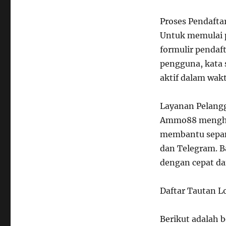
Proses Pendafta
Untuk memulai 
formulir pendaf
pengguna, kata s
aktif dalam wakt
Layanan Pelang
Ammo88 menghad
membantu sepan
dan Telegram. B
dengan cepat dan
Daftar Tautan L
Berikut adalah 