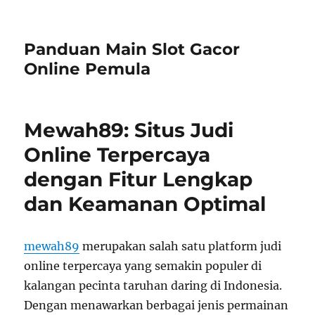
Panduan Main Slot Gacor
Online Pemula
Mewah89: Situs Judi
Online Terpercaya
dengan Fitur Lengkap
dan Keamanan Optimal
mewah89
merupakan salah satu platform judi
online terpercaya yang semakin populer di
kalangan pecinta taruhan daring di Indonesia.
Dengan menawarkan berbagai jenis permainan