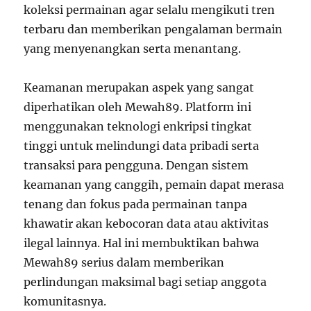
koleksi permainan agar selalu mengikuti tren
terbaru dan memberikan pengalaman bermain
yang menyenangkan serta menantang.
Keamanan merupakan aspek yang sangat
diperhatikan oleh Mewah89. Platform ini
menggunakan teknologi enkripsi tingkat
tinggi untuk melindungi data pribadi serta
transaksi para pengguna. Dengan sistem
keamanan yang canggih, pemain dapat merasa
tenang dan fokus pada permainan tanpa
khawatir akan kebocoran data atau aktivitas
ilegal lainnya. Hal ini membuktikan bahwa
Mewah89 serius dalam memberikan
perlindungan maksimal bagi setiap anggota
komunitasnya.