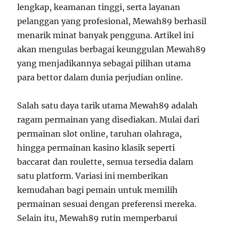
lengkap, keamanan tinggi, serta layanan
pelanggan yang profesional, Mewah89 berhasil
menarik minat banyak pengguna. Artikel ini
akan mengulas berbagai keunggulan Mewah89
yang menjadikannya sebagai pilihan utama
para bettor dalam dunia perjudian online.
Salah satu daya tarik utama Mewah89 adalah
ragam permainan yang disediakan. Mulai dari
permainan slot online, taruhan olahraga,
hingga permainan kasino klasik seperti
baccarat dan roulette, semua tersedia dalam
satu platform. Variasi ini memberikan
kemudahan bagi pemain untuk memilih
permainan sesuai dengan preferensi mereka.
Selain itu, Mewah89 rutin memperbarui