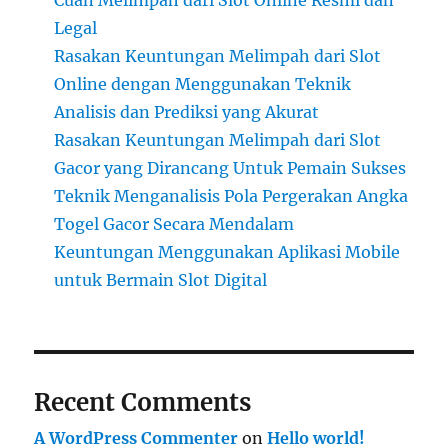
Cuan Melimpah dari Slot Online Resmi dan
Legal
Rasakan Keuntungan Melimpah dari Slot
Online dengan Menggunakan Teknik
Analisis dan Prediksi yang Akurat
Rasakan Keuntungan Melimpah dari Slot
Gacor yang Dirancang Untuk Pemain Sukses
Teknik Menganalisis Pola Pergerakan Angka
Togel Gacor Secara Mendalam
Keuntungan Menggunakan Aplikasi Mobile
untuk Bermain Slot Digital
Recent Comments
A WordPress Commenter
on
Hello world!