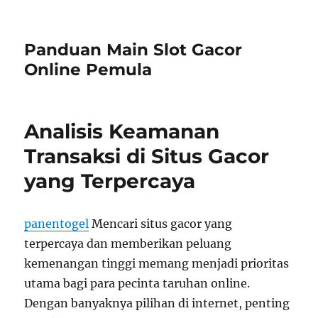
Panduan Main Slot Gacor
Online Pemula
Analisis Keamanan
Transaksi di Situs Gacor
yang Terpercaya
panentogel
Mencari situs gacor yang
terpercaya dan memberikan peluang
kemenangan tinggi memang menjadi prioritas
utama bagi para pecinta taruhan online.
Dengan banyaknya pilihan di internet, penting