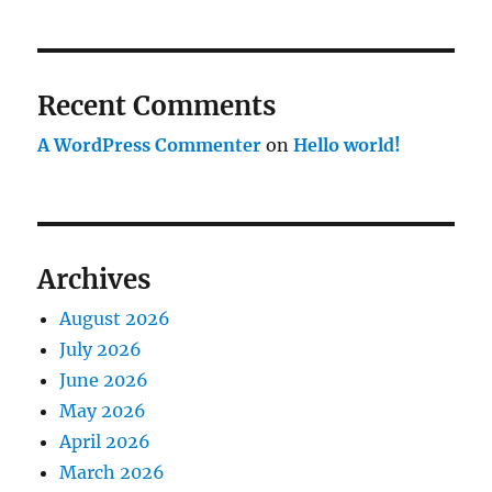
Recent Comments
A WordPress Commenter
on
Hello world!
Archives
August 2026
July 2026
June 2026
May 2026
April 2026
March 2026