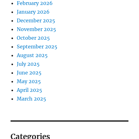
February 2026
January 2026
December 2025
November 2025
October 2025
September 2025
August 2025
July 2025
June 2025
May 2025
April 2025
March 2025
Categories