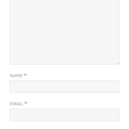
NAME
*
EMAIL
*