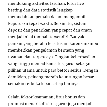
mendukung aktivitas taruhan. Fitur live
betting dan data statistik lengkap
memudahkan pemain dalam mengambil
keputusan tepat waktu. Selain itu, sistem
deposit dan penarikan yang cepat dan aman
menjadi nilai tambah tersendiri. Banyak
pemain yang beralih ke situs ini karena mampu
memberikan pengalaman bermain yang
nyaman dan terpercaya. Tingkat keberhasilan
yang tinggi menjadikan situs gacor sebagai
pilihan utama untuk para bettor serius. Dengan
demikian, peluang meraih keuntungan besar
semakin terbuka lebar setiap harinya.
Selain faktor keamanan, fitur bonus dan
promosi menarik di situs gacor juga menjadi