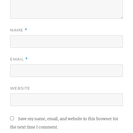
NAME
*
EMAIL
*
WEBSITE
Save my name, email, and website in this browser for
the next time I comment.