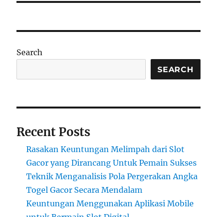
Search
SEARCH
Recent Posts
Rasakan Keuntungan Melimpah dari Slot
Gacor yang Dirancang Untuk Pemain Sukses
Teknik Menganalisis Pola Pergerakan Angka
Togel Gacor Secara Mendalam
Keuntungan Menggunakan Aplikasi Mobile