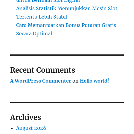
untuk Bermain Slot Digital
Analisis Statistik Menunjukkan Mesin Slot
Tertentu Lebih Stabil
Cara Memanfaatkan Bonus Putaran Gratis
Secara Optimal
Recent Comments
A WordPress Commenter
on
Hello world!
Archives
August 2026