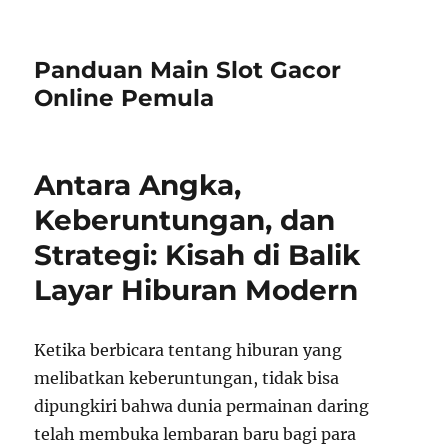
Panduan Main Slot Gacor
Online Pemula
Antara Angka,
Keberuntungan, dan
Strategi: Kisah di Balik
Layar Hiburan Modern
Ketika berbicara tentang hiburan yang
melibatkan keberuntungan, tidak bisa
dipungkiri bahwa dunia permainan daring
telah membuka lembaran baru bagi para