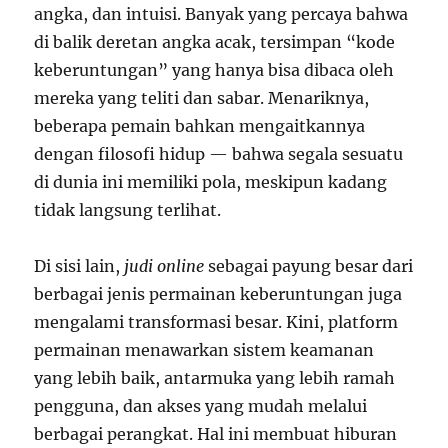
angka, dan intuisi. Banyak yang percaya bahwa
di balik deretan angka acak, tersimpan “kode
keberuntungan” yang hanya bisa dibaca oleh
mereka yang teliti dan sabar. Menariknya,
beberapa pemain bahkan mengaitkannya
dengan filosofi hidup — bahwa segala sesuatu
di dunia ini memiliki pola, meskipun kadang
tidak langsung terlihat.
Di sisi lain,
judi online
sebagai payung besar dari
berbagai jenis permainan keberuntungan juga
mengalami transformasi besar. Kini, platform
permainan menawarkan sistem keamanan
yang lebih baik, antarmuka yang lebih ramah
pengguna, dan akses yang mudah melalui
berbagai perangkat. Hal ini membuat hiburan