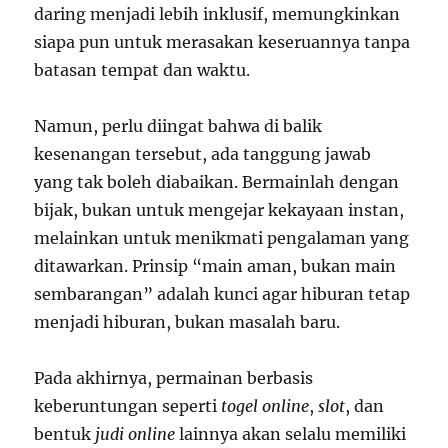
daring menjadi lebih inklusif, memungkinkan
siapa pun untuk merasakan keseruannya tanpa
batasan tempat dan waktu.
Namun, perlu diingat bahwa di balik
kesenangan tersebut, ada tanggung jawab
yang tak boleh diabaikan. Bermainlah dengan
bijak, bukan untuk mengejar kekayaan instan,
melainkan untuk menikmati pengalaman yang
ditawarkan. Prinsip “main aman, bukan main
sembarangan” adalah kunci agar hiburan tetap
menjadi hiburan, bukan masalah baru.
Pada akhirnya, permainan berbasis
keberuntungan seperti
togel online
,
slot
, dan
bentuk
judi online
lainnya akan selalu memiliki