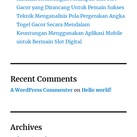
Gacor yang Dirancang Untuk Pemain Sukses
Teknik Menganalisis Pola Pergerakan Angka
Togel Gacor Secara Mendalam
Keuntungan Menggunakan Aplikasi Mobile
untuk Bermain Slot Digital
Recent Comments
A WordPress Commenter
on
Hello world!
Archives