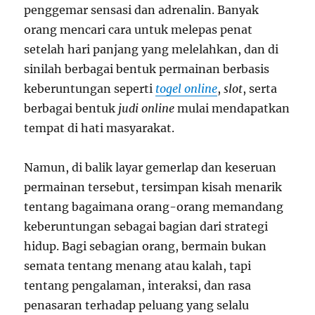
penggemar sensasi dan adrenalin. Banyak
orang mencari cara untuk melepas penat
setelah hari panjang yang melelahkan, dan di
sinilah berbagai bentuk permainan berbasis
keberuntungan seperti
togel online
,
slot
, serta
berbagai bentuk
judi online
mulai mendapatkan
tempat di hati masyarakat.
Namun, di balik layar gemerlap dan keseruan
permainan tersebut, tersimpan kisah menarik
tentang bagaimana orang-orang memandang
keberuntungan sebagai bagian dari strategi
hidup. Bagi sebagian orang, bermain bukan
semata tentang menang atau kalah, tapi
tentang pengalaman, interaksi, dan rasa
penasaran terhadap peluang yang selalu