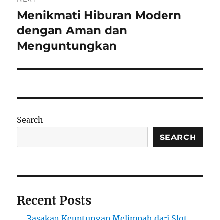
Menikmati Hiburan Modern
Next
post:
dengan Aman dan
Menguntungkan
Search
SEARCH
Recent Posts
Rasakan Keuntungan Melimpah dari Slot