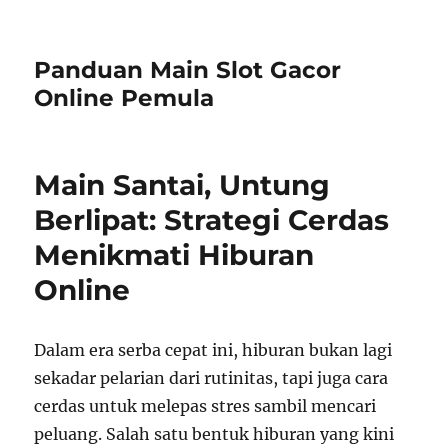
Panduan Main Slot Gacor
Online Pemula
Main Santai, Untung
Berlipat: Strategi Cerdas
Menikmati Hiburan
Online
Dalam era serba cepat ini, hiburan bukan lagi
sekadar pelarian dari rutinitas, tapi juga cara
cerdas untuk melepas stres sambil mencari
peluang. Salah satu bentuk hiburan yang kini