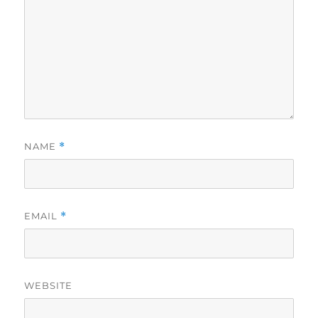
NAME
*
EMAIL
*
WEBSITE