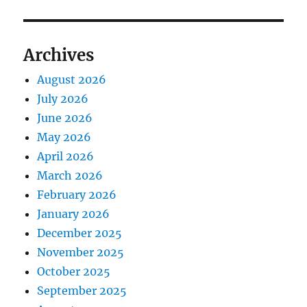
Archives
August 2026
July 2026
June 2026
May 2026
April 2026
March 2026
February 2026
January 2026
December 2025
November 2025
October 2025
September 2025