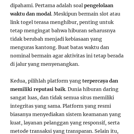
dipahami. Pertama adalah soal
pengelolaan
waktu dan modal
. Meskipun bermain slot atau
link togel terasa menghibur, penting untuk
tetap mengingat bahwa hiburan seharusnya
tidak berubah menjadi kebiasaan yang
menguras kantong. Buat batas waktu dan
nominal bermain agar aktivitas ini tetap berada
di jalur yang menyenangkan.
Kedua, pilihlah platform yang
terpercaya dan
memiliki reputasi baik
. Dunia hiburan daring
sangat luas, dan tidak semua situs memiliki
integritas yang sama. Platform yang resmi
biasanya menyediakan sistem keamanan yang
kuat, layanan pelanggan yang responsif, serta
metode transaksi yang transparan. Selain itu,