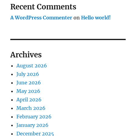
Recent Comments
A WordPress Commenter
on
Hello world!
Archives
August 2026
July 2026
June 2026
May 2026
April 2026
March 2026
February 2026
January 2026
December 2025