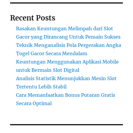
Recent Posts
Rasakan Keuntungan Melimpah dari Slot
Gacor yang Dirancang Untuk Pemain Sukses
Teknik Menganalisis Pola Pergerakan Angka
Togel Gacor Secara Mendalam
Keuntungan Menggunakan Aplikasi Mobile
untuk Bermain Slot Digital
Analisis Statistik Menunjukkan Mesin Slot
Tertentu Lebih Stabil
Cara Memanfaatkan Bonus Putaran Gratis
Secara Optimal