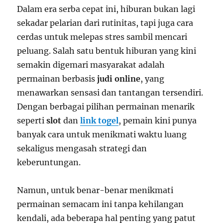
Dalam era serba cepat ini, hiburan bukan lagi
sekadar pelarian dari rutinitas, tapi juga cara
cerdas untuk melepas stres sambil mencari
peluang. Salah satu bentuk hiburan yang kini
semakin digemari masyarakat adalah
permainan berbasis
judi online
, yang
menawarkan sensasi dan tantangan tersendiri.
Dengan berbagai pilihan permainan menarik
seperti
slot
dan
link togel
, pemain kini punya
banyak cara untuk menikmati waktu luang
sekaligus mengasah strategi dan
keberuntungan.
Namun, untuk benar-benar menikmati
permainan semacam ini tanpa kehilangan
kendali, ada beberapa hal penting yang patut