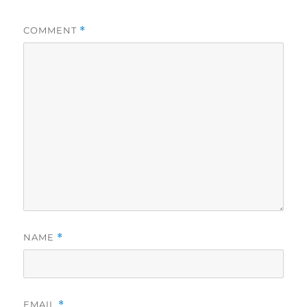
COMMENT
*
NAME
*
EMAIL
*