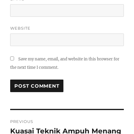
WEBSITE
Save my name, email, and website in this browser for
the next time I comment.
Post
PREVIOUS
navigation
Kuasai Teknik Ampuh Menang
Previous