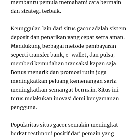
membantu pemula memahami cara bermain
dan strategi terbaik.
Keunggulan lain dari situs gacor adalah sistem
deposit dan penarikan yang cepat serta aman.
Mendukung berbagai metode pembayaran
seperti transfer bank, e-wallet, dan pulsa,
memberi kemudahan transaksi kapan saja.
Bonus menarik dan promosi rutin juga
meningkatkan peluang kemenangan serta
meningkatkan semangat bermain. Situs ini
terus melakukan inovasi demi kenyamanan
pengguna.
Popularitas situs gacor semakin meningkat
berkat testimoni positif dari pemain yang