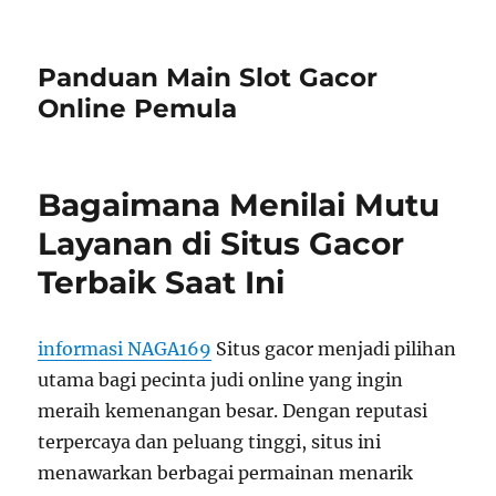
Panduan Main Slot Gacor
Online Pemula
Bagaimana Menilai Mutu
Layanan di Situs Gacor
Terbaik Saat Ini
informasi NAGA169
Situs gacor menjadi pilihan
utama bagi pecinta judi online yang ingin
meraih kemenangan besar. Dengan reputasi
terpercaya dan peluang tinggi, situs ini
menawarkan berbagai permainan menarik