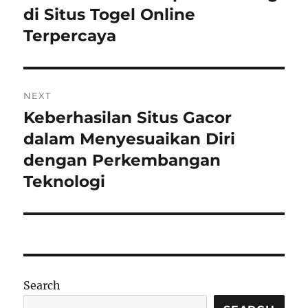
post:
di Situs Togel Online
Terpercaya
NEXT
Keberhasilan Situs Gacor
Next
post:
dalam Menyesuaikan Diri
dengan Perkembangan
Teknologi
Search