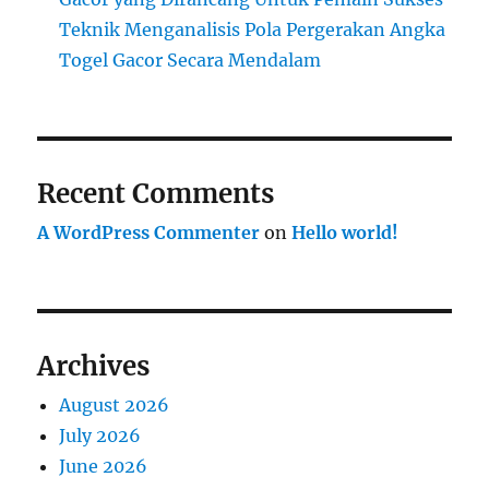
Teknik Menganalisis Pola Pergerakan Angka
Togel Gacor Secara Mendalam
Recent Comments
A WordPress Commenter
on
Hello world!
Archives
August 2026
July 2026
June 2026