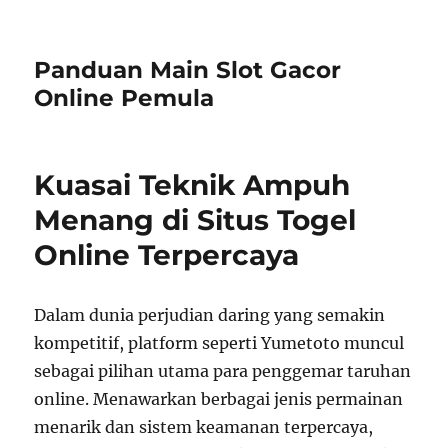
Panduan Main Slot Gacor
Online Pemula
Kuasai Teknik Ampuh
Menang di Situs Togel
Online Terpercaya
Dalam dunia perjudian daring yang semakin
kompetitif, platform seperti Yumetoto muncul
sebagai pilihan utama para penggemar taruhan
online. Menawarkan berbagai jenis permainan
menarik dan sistem keamanan terpercaya,