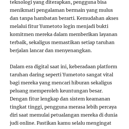
teknologi yang diterapkan, pengguna bisa
menikmati pengalaman bermain yang mulus
dan tanpa hambatan berarti. Kemudahan akses
melalui fitur Yumetoto login menjadi bukti
komitmen mereka dalam memberikan layanan
terbaik, sekaligus memastikan setiap taruhan
berjalan lancar dan menyenangkan.
Dalam era digital saat ini, keberadaan platform
taruhan daring seperti Yumetoto sangat vital
bagi mereka yang mencari hiburan sekaligus
peluang memperoleh keuntungan besar.
Dengan fitur lengkap dan sistem keamanan
tingkat tinggi, pengguna merasa lebih percaya
diri saat memulai petualangan mereka di dunia
judi online. Pastikan kamu selalu mengingat