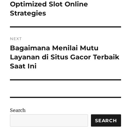
post:
Optimized Slot Online
Strategies
NEXT
Bagaimana Menilai Mutu
Next
post:
Layanan di Situs Gacor Terbaik
Saat Ini
Search
SEARCH