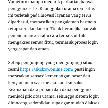
Yumetoto mampu menarik perhatian banyak
pengguna setia. Keunggulan utama dari situs
ini terletak pada inovasi layanan yang terus
diperbarui, memastikan pengalaman bermain
tetap seru dan lancar. Tidak heran jika banyak
pemain mencari tahu cara terbaik untuk
mengakses semua fitur, termasuk proses login
yang cepat dan aman.
Setiap pengunjung yang mengunjungi situs
resmi
https://skidrowonline.com/
pasti ingin
merasakan sensasi kemenangan besar dan
kenyamanan saat melakukan transaksi.
Keamanan data pribadi dan dana pengguna
menjadi prioritas utama, sehingga sistem login
dirancang sedemikian rupa agar mudah diakses