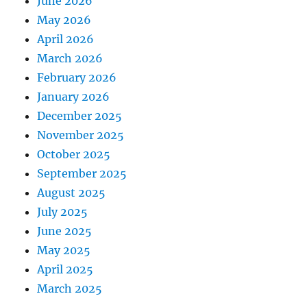
June 2026
May 2026
April 2026
March 2026
February 2026
January 2026
December 2025
November 2025
October 2025
September 2025
August 2025
July 2025
June 2025
May 2025
April 2025
March 2025