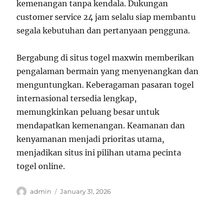
kemenangan tanpa kendala. Dukungan
customer service 24 jam selalu siap membantu
segala kebutuhan dan pertanyaan pengguna.
Bergabung di situs togel maxwin memberikan
pengalaman bermain yang menyenangkan dan
menguntungkan. Keberagaman pasaran togel
internasional tersedia lengkap,
memungkinkan peluang besar untuk
mendapatkan kemenangan. Keamanan dan
kenyamanan menjadi prioritas utama,
menjadikan situs ini pilihan utama pecinta
togel online.
Author
Posted
admin
January 31, 2026
on