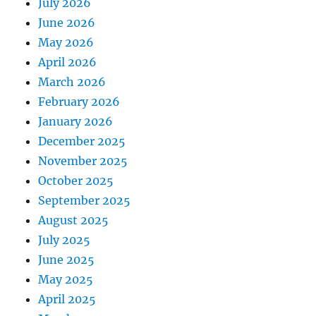
July 2026
June 2026
May 2026
April 2026
March 2026
February 2026
January 2026
December 2025
November 2025
October 2025
September 2025
August 2025
July 2025
June 2025
May 2025
April 2025