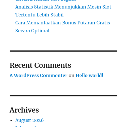
Analisis Statistik Menunjukkan Mesin Slot
Tertentu Lebih Stabil
Cara Memanfaatkan Bonus Putaran Gratis
Secara Optimal
Recent Comments
A WordPress Commenter
on
Hello world!
Archives
August 2026