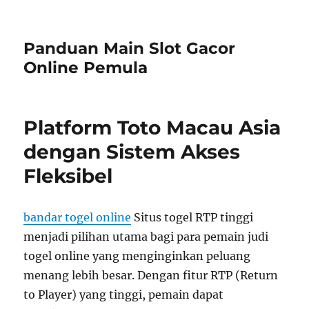
Panduan Main Slot Gacor
Online Pemula
Platform Toto Macau Asia
dengan Sistem Akses
Fleksibel
bandar togel online
Situs togel RTP tinggi
menjadi pilihan utama bagi para pemain judi
togel online yang menginginkan peluang
menang lebih besar. Dengan fitur RTP (Return
to Player) yang tinggi, pemain dapat