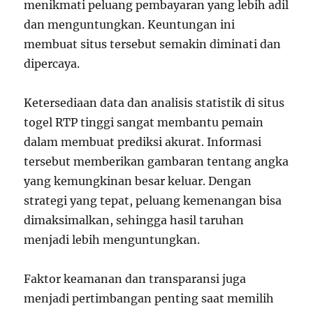
menikmati peluang pembayaran yang lebih adil
dan menguntungkan. Keuntungan ini
membuat situs tersebut semakin diminati dan
dipercaya.
Ketersediaan data dan analisis statistik di situs
togel RTP tinggi sangat membantu pemain
dalam membuat prediksi akurat. Informasi
tersebut memberikan gambaran tentang angka
yang kemungkinan besar keluar. Dengan
strategi yang tepat, peluang kemenangan bisa
dimaksimalkan, sehingga hasil taruhan
menjadi lebih menguntungkan.
Faktor keamanan dan transparansi juga
menjadi pertimbangan penting saat memilih