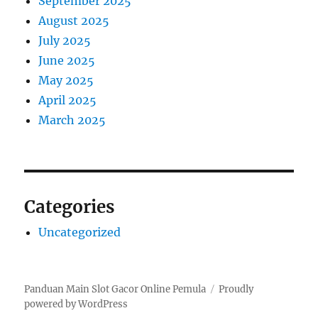
September 2025
August 2025
July 2025
June 2025
May 2025
April 2025
March 2025
Categories
Uncategorized
Panduan Main Slot Gacor Online Pemula
Proudly
powered by WordPress