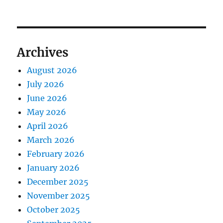
Archives
August 2026
July 2026
June 2026
May 2026
April 2026
March 2026
February 2026
January 2026
December 2025
November 2025
October 2025