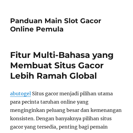
Panduan Main Slot Gacor
Online Pemula
Fitur Multi-Bahasa yang
Membuat Situs Gacor
Lebih Ramah Global
abutogel
Situs gacor menjadi pilihan utama
para pecinta taruhan online yang
menginginkan peluang besar dan kemenangan
konsisten. Dengan banyaknya pilihan situs
gacor yang tersedia, penting bagi pemain