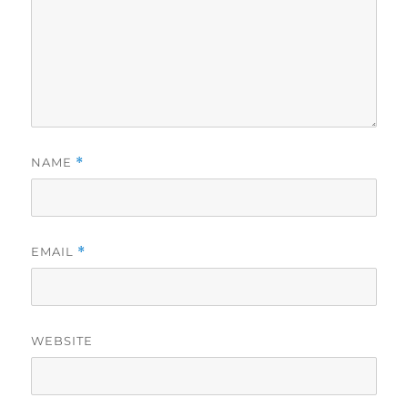
NAME
*
EMAIL
*
WEBSITE