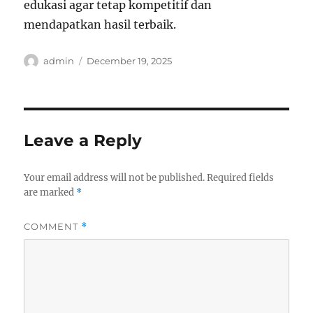
edukasi agar tetap kompetitif dan
mendapatkan hasil terbaik.
Author
Posted
admin
December 19, 2025
on
Leave a Reply
Your email address will not be published.
Required fields
are marked
*
COMMENT
*