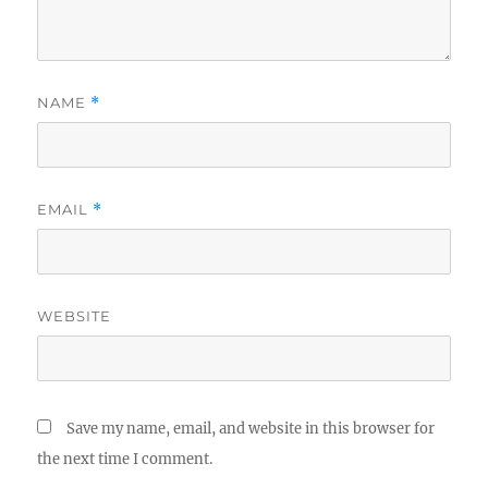
NAME
*
EMAIL
*
WEBSITE
Save my name, email, and website in this browser for
the next time I comment.