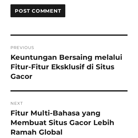
Post
PREVIOUS
navigation
Keuntungan Bersaing melalui
Previous
post:
Fitur-Fitur Eksklusif di Situs
Gacor
NEXT
Fitur Multi-Bahasa yang
Next
post:
Membuat Situs Gacor Lebih
Ramah Global