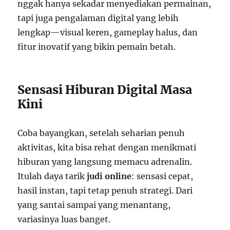
nggak hanya sekadar menyediakan permainan,
tapi juga pengalaman digital yang lebih
lengkap—visual keren, gameplay halus, dan
fitur inovatif yang bikin pemain betah.
Sensasi Hiburan Digital Masa
Kini
Coba bayangkan, setelah seharian penuh
aktivitas, kita bisa rehat dengan menikmati
hiburan yang langsung memacu adrenalin.
Itulah daya tarik
judi online
: sensasi cepat,
hasil instan, tapi tetap penuh strategi. Dari
yang santai sampai yang menantang,
variasinya luas banget.