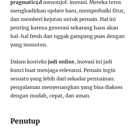
pragmatic4d
menonjol: inovasi. Mereka terus
menghadirkan update baru, memperbaiki fitur,
dan memberi kejutan untuk pemain. Hal ini
penting karena generasi sekarang haus akan
hal-hal fresh dan nggak gampang puas dengan
yang monoton.
Dalam konteks
judi online
, inovasi ini jadi
kunci buat menjaga relevansi. Pemain ingin
sesuatu yang lebih dari sekadar permainan:
pengalaman menyenangkan yang bisa diakses
dengan mudah, cepat, dan aman.
Penutup