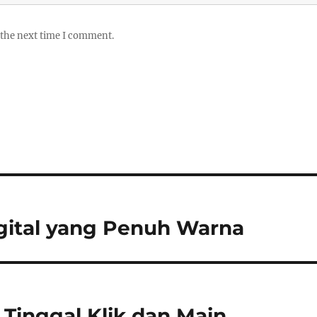
 the next time I comment.
igital yang Penuh Warna
Tinggal Klik dan Main