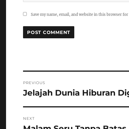
Save my name, email, and website in this browser for
Post
PREVIOUS
navigation
Jelajah Dunia Hiburan D
Previous
post:
NEXT
Malam Seru Tanpa Batas, 
Next