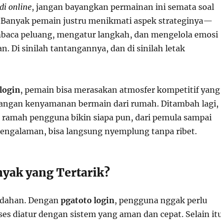
di online
, jangan bayangkan permainan ini semata soal
 Banyak pemain justru menikmati aspek strateginya—
aca peluang, mengatur langkah, dan mengelola emosi
n. Di sinilah tantangannya, dan di sinilah letak
login
, pemain bisa merasakan atmosfer kompetitif yang
langan kenyamanan bermain dari rumah. Ditambah lagi,
ramah pengguna bikin siapa pun, dari pemula sampai
engalaman, bisa langsung nyemplung tanpa ribet.
yak yang Tertarik?
udahan. Dengan
pgatoto login
, pengguna nggak perlu
es diatur dengan sistem yang aman dan cepat. Selain itu