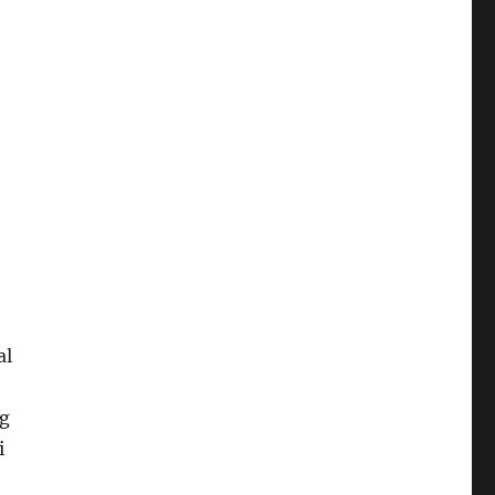
al
ng
i