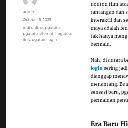
nonton film ata
Author
admin
tantangan dan se
Posted
October 5, 2025
interaktif dan s
on
Tags
judi online
,
pgatoto
,
maya adalah f
pgatoto alternatif
,
pgatoto
tak hanya menga
link
,
pgatoto login
bermain.
Nah, di antara 
login
sering jadi
dianggap menaw
menantang. Buat
sensasi baru, pg
permainan penuh
Era Baru Hi