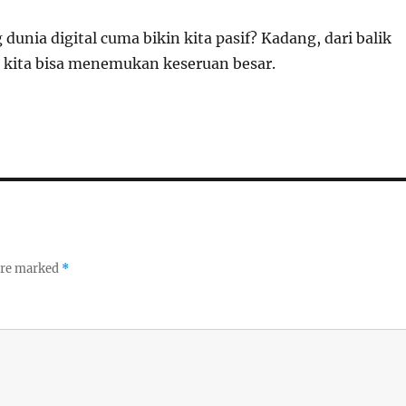
g dunia digital cuma bikin kita pasif? Kadang, dari balik
ah kita bisa menemukan keseruan besar.
 are marked
*