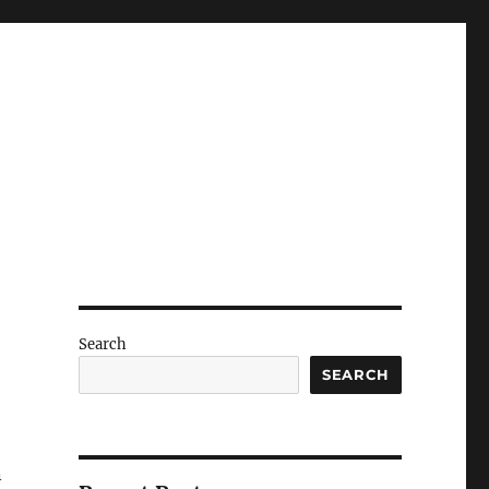
Search
SEARCH
n