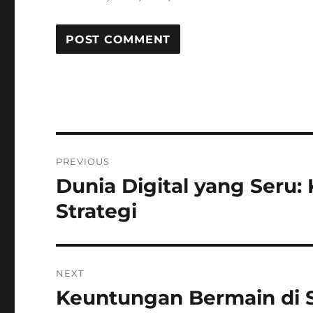
Post
PREVIOUS
navigation
Dunia Digital yang Seru:
Previous
post:
Strategi
NEXT
Keuntungan Bermain di S
Next