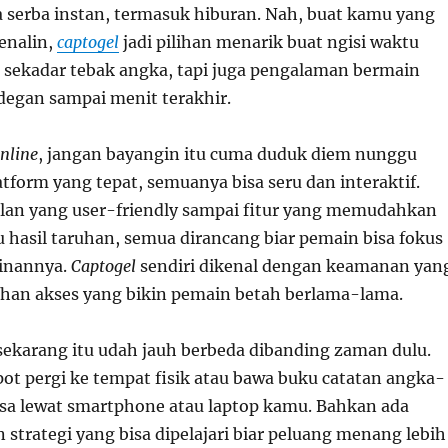
 serba instan, termasuk hiburan. Nah, buat kamu yang
enalin,
captogel
jadi pilihan menarik buat ngisi waktu
 sekadar tebak angka, tapi juga pengalaman bermain
degan sampai menit terakhir.
online
, jangan bayangin itu cuma duduk diem nunggu
tform yang tepat, semuanya bisa seru dan interaktif.
ilan yang user-friendly sampai fitur yang memudahkan
asil taruhan, semua dirancang biar pemain bisa fokus
inannya.
Captogel
sendiri dikenal dengan keamanan yan
han akses yang bikin pemain betah berlama-lama.
ekarang itu udah jauh berbeda dibanding zaman dulu.
pot pergi ke tempat fisik atau bawa buku catatan angka-
sa lewat smartphone atau laptop kamu. Bahkan ada
n strategi yang bisa dipelajari biar peluang menang lebih