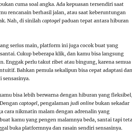
 bukan cuma soal angka. Ada kepuasan tersendiri saat
amu rencanain berhasil jalan, atau saat keberuntungan
ak. Nah, di sinilah
captogel
paduan tepat antara hiburan
ng serius main, platform ini juga cocok buat yang
santai. Cukup beberapa klik, dan kamu bisa langsung
n. Enggak perlu takut ribet atau bingung, karena semua
intuitif. Bahkan pemula sekalipun bisa cepat adaptasi da
 sensasinya.
kamu bisa lebih berwarna dengan hiburan yang fleksibel
. Dengan
captogel
, pengalaman
judi online
bukan sekadar
uga cara nikmatin malam dengan adrenalin yang
i, buat kamu yang pengen malamnya beda, santai tapi tet
gal buka platformnya dan rasain sendiri sensasinya.