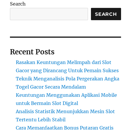
Search
SEARCH
Recent Posts
Rasakan Keuntungan Melimpah dari Slot
Gacor yang Dirancang Untuk Pemain Sukses
Teknik Menganalisis Pola Pergerakan Angka
Togel Gacor Secara Mendalam
Keuntungan Menggunakan Aplikasi Mobile
untuk Bermain Slot Digital
Analisis Statistik Menunjukkan Mesin Slot
Tertentu Lebih Stabil
Cara Memanfaatkan Bonus Putaran Gratis