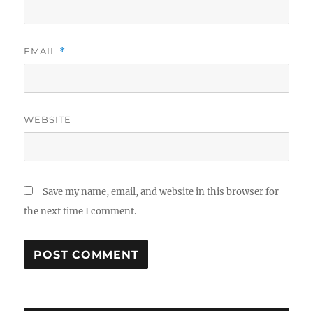
EMAIL
*
WEBSITE
Save my name, email, and website in this browser for
the next time I comment.