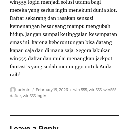
win555 login menjadi solusi utama bagi
mereka yang serius ingin menekuni dunia slot.
Daftar sekarang dan rasakan sensasi
kemenangan besar yang mampu mengubah
hidup. Jangan sampai ketinggalan kesempatan
emas ini, karena keberuntungan bisa datang
kapan saja dan di mana saja. Segera lakukan
win555 daftar dan mulai menangkan jackpot
fantastis yang sudah menunggu untuk Anda
raih!
Author
Posted
Tags
admin
February 19, 2026
win 555
,
win555
,
win555
on
daftar
,
win555 login
Leave a Reply