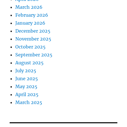
March 2026
February 2026
January 2026
December 2025
November 2025
October 2025
September 2025
August 2025
July 2025
June 2025
May 2025
April 2025
March 2025