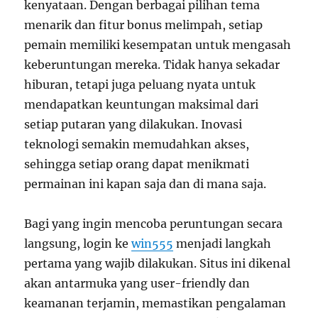
kenyataan. Dengan berbagai pilihan tema
menarik dan fitur bonus melimpah, setiap
pemain memiliki kesempatan untuk mengasah
keberuntungan mereka. Tidak hanya sekadar
hiburan, tetapi juga peluang nyata untuk
mendapatkan keuntungan maksimal dari
setiap putaran yang dilakukan. Inovasi
teknologi semakin memudahkan akses,
sehingga setiap orang dapat menikmati
permainan ini kapan saja dan di mana saja.
Bagi yang ingin mencoba peruntungan secara
langsung, login ke
win555
menjadi langkah
pertama yang wajib dilakukan. Situs ini dikenal
akan antarmuka yang user-friendly dan
keamanan terjamin, memastikan pengalaman