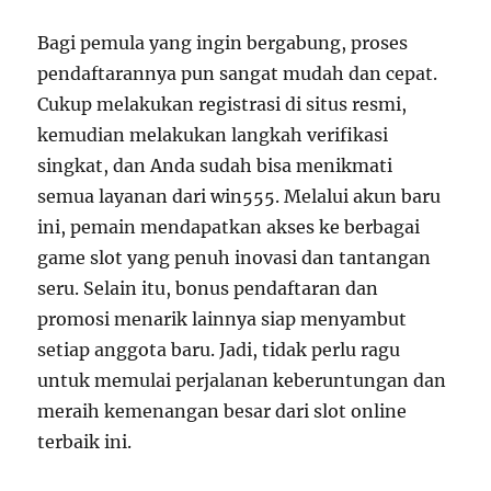
Bagi pemula yang ingin bergabung, proses
pendaftarannya pun sangat mudah dan cepat.
Cukup melakukan registrasi di situs resmi,
kemudian melakukan langkah verifikasi
singkat, dan Anda sudah bisa menikmati
semua layanan dari win555. Melalui akun baru
ini, pemain mendapatkan akses ke berbagai
game slot yang penuh inovasi dan tantangan
seru. Selain itu, bonus pendaftaran dan
promosi menarik lainnya siap menyambut
setiap anggota baru. Jadi, tidak perlu ragu
untuk memulai perjalanan keberuntungan dan
meraih kemenangan besar dari slot online
terbaik ini.