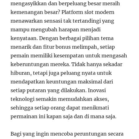
mengasyikkan dan berpeluang besar meraih
kemenangan besar? Platform slot modern
menawarkan sensasi tak tertandingi yang
mampu mengubah harapan menjadi
kenyataan. Dengan berbagai pilihan tema
menarik dan fitur bonus melimpah, setiap
pemain memiliki kesempatan untuk mengasah
keberuntungan mereka. Tidak hanya sekadar
hiburan, tetapi juga peluang nyata untuk
mendapatkan keuntungan maksimal dari
setiap putaran yang dilakukan. Inovasi
teknologi semakin memudahkan akses,
sehingga setiap orang dapat menikmati
permainan ini kapan saja dan di mana saja.
Bagi yang ingin mencoba peruntungan secara