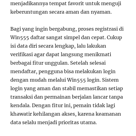
menjadikannya tempat favorit untuk menguji
keberuntungan secara aman dan nyaman.
Bagi yang ingin bergabung, proses registrasi di
Win555 daftar sangat simpel dan cepat. Cukup
isi data diri secara lengkap, lalu lakukan
verifikasi agar dapat langsung menikmati
berbagai fitur unggulan. Setelah selesai
mendaftar, pengguna bisa melakukan login
dengan mudah melalui Win555 login. Sistem
login yang aman dan stabil memastikan setiap
transaksi dan permainan berjalan lancar tanpa
kendala. Dengan fitur ini, pemain tidak lagi
khawatir kehilangan akses, karena keamanan
data selalu menjadi prioritas utama.