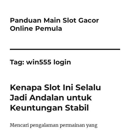
Panduan Main Slot Gacor
Online Pemula
Tag:
win555 login
Kenapa Slot Ini Selalu
Jadi Andalan untuk
Keuntungan Stabil
Mencari pengalaman permainan yang