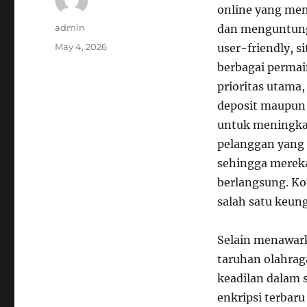
online yang me
Author
admin
dan menguntung
Posted
May 4, 2026
user-friendly,
on
berbagai permai
prioritas utama
deposit maupun
untuk meningka
pelanggan yang 
sehingga merek
berlangsung. Ko
salah satu keung
Selain menawarka
taruhan olahrag
keadilan dalam 
enkripsi terbar