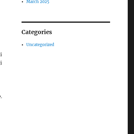
March 2025
Categories
Uncategorized
i
i
.