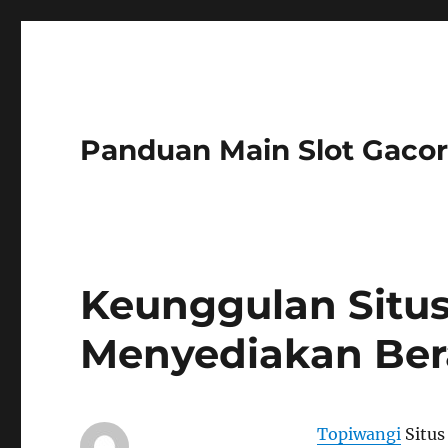
Panduan Main Slot Gaco
Keunggulan Situ
Menyediakan Be
Topiwangi
Situs