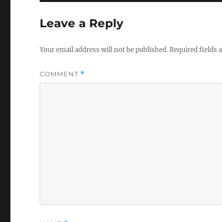
Leave a Reply
Your email address will not be published.
Required fields
COMMENT
*