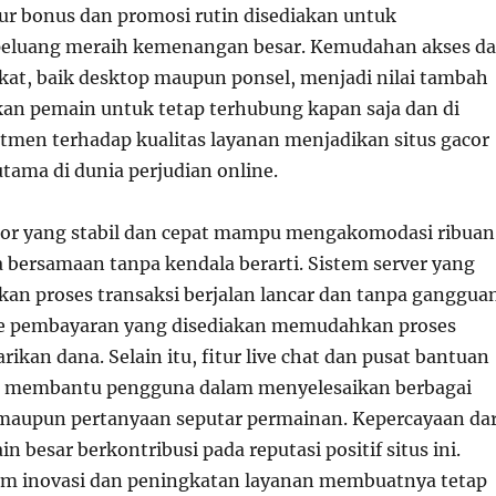
tur bonus dan promosi rutin disediakan untuk
eluang meraih kemenangan besar. Kemudahan akses da
kat, baik desktop maupun ponsel, menjadi nilai tambah
n pemain untuk tetap terhubung kapan saja dan di
tmen terhadap kualitas layanan menjadikan situs gacor
utama di dunia perjudian online.
acor yang stabil dan cepat mampu mengakomodasi ribuan
 bersamaan tanpa kendala berarti. Sistem server yang
an proses transaksi berjalan lancar dan tanpa gangguan
 pembayaran yang disediakan memudahkan proses
rikan dana. Selain itu, fitur live chat dan pusat bantuan
ap membantu pengguna dalam menyelesaikan berbagai
maupun pertanyaan seputar permainan. Kepercayaan dar
 besar berkontribusi pada reputasi positif situs ini.
am inovasi dan peningkatan layanan membuatnya tetap