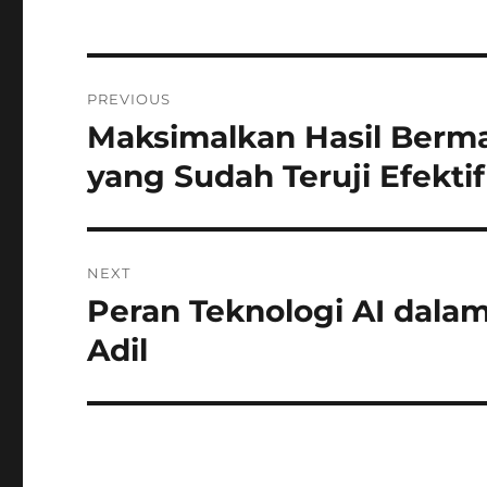
Post
PREVIOUS
navigation
Maksimalkan Hasil Berma
Previous
post:
yang Sudah Teruji Efektif
NEXT
Peran Teknologi AI dala
Next
post:
Adil