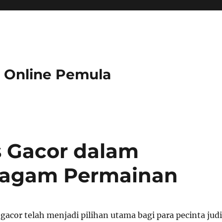
r Online Pemula
s Gacor dalam
ragam Permainan
 gacor telah menjadi pilihan utama bagi para pecinta judi