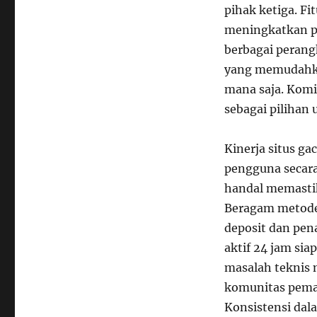
pihak ketiga. Fi
meningkatkan p
berbagai perang
yang memudahka
mana saja. Komi
sebagai pilihan 
Kinerja situs g
pengguna secara
handal memastik
Beragam metode
deposit dan pena
aktif 24 jam si
masalah teknis 
komunitas pemain
Konsistensi dal