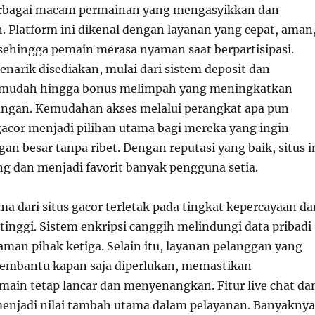
bagai macam permainan yang mengasyikkan dan
Platform ini dikenal dengan layanan yang cepat, aman
 sehingga pemain merasa nyaman saat berpartisipasi.
narik disediakan, mulai dari sistem deposit dan
 mudah hingga bonus melimpah yang meningkatkan
ngan. Kemudahan akses melalui perangkat apa pun
acor menjadi pilihan utama bagi mereka yang ingin
n besar tanpa ribet. Dengan reputasi yang baik, situs i
g dan menjadi favorit banyak pengguna setia.
a dari situs gacor terletak pada tingkat kepercayaan da
inggi. Sistem enkripsi canggih melindungi data pribadi
aman pihak ketiga. Selain itu, layanan pelanggan yang
membantu kapan saja diperlukan, memastikan
ain tetap lancar dan menyenangkan. Fitur live chat da
menjadi nilai tambah utama dalam pelayanan. Banyaknya