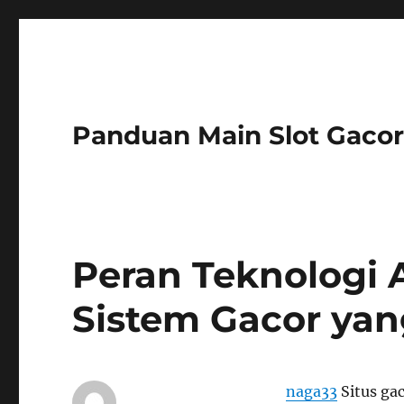
Panduan Main Slot Gaco
Peran Teknologi
Sistem Gacor yan
naga33
Situs gac