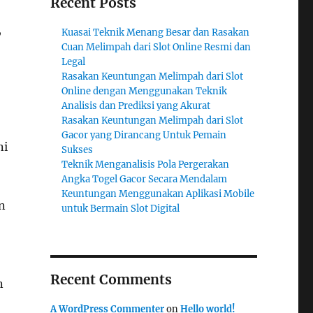
Recent Posts
,
Kuasai Teknik Menang Besar dan Rasakan
Cuan Melimpah dari Slot Online Resmi dan
Legal
Rasakan Keuntungan Melimpah dari Slot
Online dengan Menggunakan Teknik
Analisis dan Prediksi yang Akurat
Rasakan Keuntungan Melimpah dari Slot
Gacor yang Dirancang Untuk Pemain
ni
Sukses
Teknik Menganalisis Pola Pergerakan
Angka Togel Gacor Secara Mendalam
Keuntungan Menggunakan Aplikasi Mobile
n
untuk Bermain Slot Digital
Recent Comments
n
A WordPress Commenter
on
Hello world!