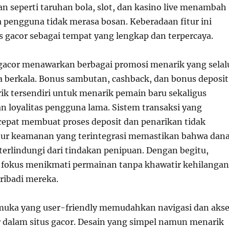
an seperti taruhan bola, slot, dan kasino live menambah
a pengguna tidak merasa bosan. Keberadaan fitur ini
s gacor sebagai tempat yang lengkap dan terpercaya.
us gacor menawarkan berbagai promosi menarik yang selal
ra berkala. Bonus sambutan, cashback, dan bonus deposit
rik tersendiri untuk menarik pemain baru sekaligus
loyalitas pengguna lama. Sistem transaksi yang
cepat membuat proses deposit dan penarikan tidak
tur keamanan yang terintegrasi memastikan bahwa dan
terlindungi dari tindakan penipuan. Dengan begitu,
 fokus menikmati permainan tanpa khawatir kehilangan
ribadi mereka.
muka yang user-friendly memudahkan navigasi dan aks
ur dalam situs gacor. Desain yang simpel namun menarik