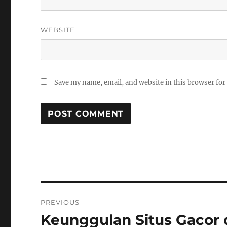
WEBSITE
Save my name, email, and website in this browser for
Post
PREVIOUS
navigation
Keunggulan Situs Gacor
Previous